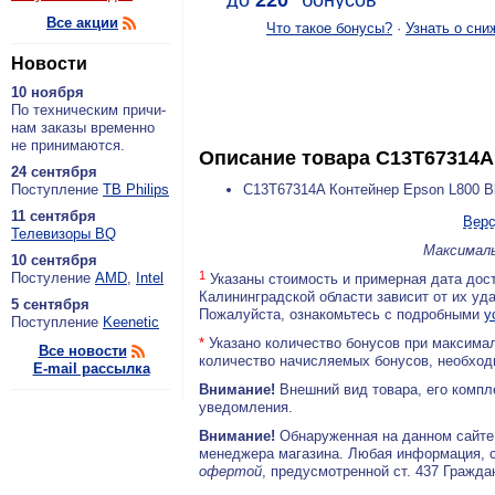
до
220
*
бонусов
Все акции
Что такое бонусы?
·
Узнать о сни
Новости
10 ноября
По тех­ни­че­ским при­чи­
нам за­ка­зы вре­мен­но
не при­ни­ма­ют­ся.
Описание товара
C13T67314A 
24 сентября
По­ступ­ле­ние
ТВ Philips
C13T67314A Контейнер Epson L800 Bl
11 сентября
Верс
Теле­ви­зо­ры BQ
Максималь
10 сентября
1
По­сту­ле­ние
AMD
,
Intel
Указаны стоимость и примерная дата дост
Калининградской области зависит от их уд
5 сентября
Пожалуйста, ознакомьтесь с подробными
у
По­ступ­ле­ние
Keenetic
*
Указано количество бонусов при максимал
Все новости
количество начисляемых бонусов, необходи
E-mail рассылка
Внимание!
Внешний вид товара, его компл
уведомления.
Внимание!
Обнаруженная на данном сайте
менеджера магазина. Любая информация, 
офертой
, предусмотренной ст. 437 Гражда