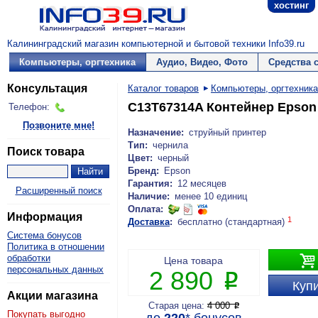
хостинг
Калининградский магазин компьютерной и бытовой техники Info39.ru
Компьютеры, оргтехника
Аудио, Видео, Фото
Средства 
Консультация
Каталог товаров
Компьютеры, оргтехника
C13T67314A Контейнер Epson 
Телефон:
Позвоните мне!
Назначение:
струйный принтер
Тип:
чернила
Поиск товара
Цвет:
черный
Бренд:
Epson
Гарантия:
12 месяцев
Расширенный поиск
Наличие:
менее 10 единиц
Оплата:
Информация
1
Доставка
:
бесплатно (стандартная)
Система бонусов
Политика в отношении

обработки
Цена товара
персональных данных
2 890
P
Купи
Акции магазина
Старая цена:
4 000
P
Покупать выгодно