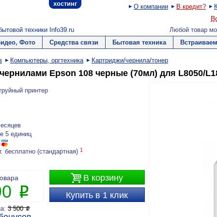
хостинг
О компании
В кредит?
В
ытовой техники Info39.ru
Любой товар мо
Видео, Фото
Средства связи
Бытовая техника
Встраиваем
в
Компьютеры, оргтехника
Картриджи/чернила/тонер
 чернилами Epson 108 черные (70мл) для L8050/L1
труйный принтер
месяцев
е 5 единиц
1
г. бесплатно (стандартная)

В корзину
товара
90
P
Купить в 1 клик
на:
3 500
P