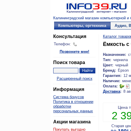
Калининградский магазин компьютерной и б
Компьютеры, оргтехника
Аудио, 
Консультация
Каталог товаро
Ёмкость с
Телефон:
Позвоните мне!
Назначение:
с
Тип:
чернила
Поиск товара
Цвет:
черный
Бренд:
Epson
Гарантия:
12 
Расширенный поиск
Наличие:
мене
Оплата:
Информация
Доставка
:
8 ав
Система бонусов
Политика в отношении
обработки
Цена 
персональных данных
2 3
Акции магазина
Старая це
Покупать выгодно