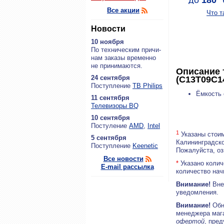
до
180
*
Все акции
Что т
Новости
10 ноября
По тех­ни­че­ским при­чи­
нам за­ка­зы вре­мен­но
не при­ни­ма­ют­ся.
Описание 
24 сентября
(C13T09C1
По­ступ­ле­ние
ТВ Philips
Ёмкость 
11 сентября
Теле­ви­зо­ры BQ
10 сентября
По­сту­ле­ние
AMD
,
Intel
1
Указаны стоим
5 сентября
Калининградско
По­ступ­ле­ние
Keenetic
Пожалуйста, о
Все новости
*
Указано колич
E-mail рассылка
количество нач
Внимание!
Внеш
уведомления.
Внимание!
Обн
менеджера маг
офертой
, пре