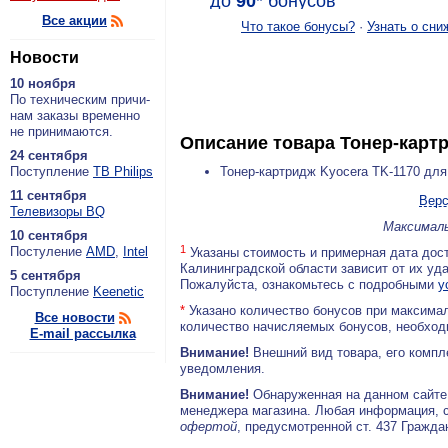
до
90
*
бонусов
Все акции
Что такое бонусы?
·
Узнать о сни
Новости
10 ноября
По тех­ни­че­ским при­чи­
нам за­ка­зы вре­мен­но
не при­ни­ма­ют­ся.
Описание товара
Тонер-картр
24 сентября
По­ступ­ле­ние
ТВ Philips
Тонер-картридж Kyocera TK-1170 дл
11 сентября
Верс
Теле­ви­зо­ры BQ
Максималь
10 сентября
1
По­сту­ле­ние
AMD
,
Intel
Указаны стоимость и примерная дата дост
Калининградской области зависит от их уд
5 сентября
Пожалуйста, ознакомьтесь с подробными
у
По­ступ­ле­ние
Keenetic
*
Указано количество бонусов при максимал
Все новости
количество начисляемых бонусов, необходи
E-mail рассылка
Внимание!
Внешний вид товара, его компл
уведомления.
Внимание!
Обнаруженная на данном сайте
менеджера магазина. Любая информация, 
офертой
, предусмотренной ст. 437 Гражда