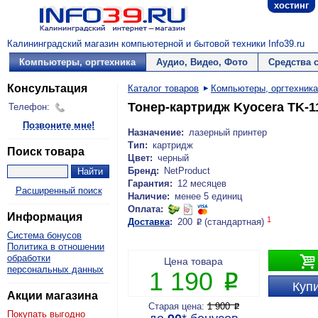
хостинг
Калининградский магазин компьютерной и бытовой техники Info39.ru
Компьютеры, оргтехника
Аудио, Видео, Фото
Средства 
Консультация
Каталог товаров
Компьютеры, оргтехника
Тонер-картридж Kyocera TK-1
Телефон:
Позвоните мне!
Назначение:
лазерный принтер
Тип:
картридж
Поиск товара
Цвет:
черный
Бренд:
NetProduct
Гарантия:
12 месяцев
Расширенный поиск
Наличие:
менее 5 единиц
Оплата:
Информация
1
Доставка
:
200
(стандартная)
P
Система бонусов
Политика в отношении
обработки

Цена товара
персональных данных
1 190
P
Купи
Акции магазина
Старая цена:
1 900
P
Покупать выгодно