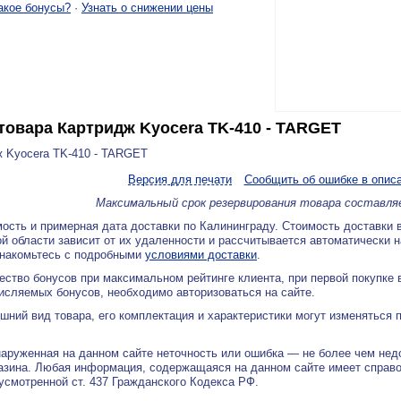
акое бонусы?
·
Узнать о снижении цены
товара
Картридж Kyocera TK-410 - TARGET
 Kyocera TK-410 - TARGET
Версия для печати
Сообщить об ошибке в опис
Максимальный срок резервирования товара составля
ость и примерная дата доставки по Калининграду. Стоимость доставки 
й области зависит от их удаленности и рассчитывается автоматически 
знакомьтесь с подробными
условиями доставки
.
ество бонусов при максимальном рейтинге клиента, при первой покупке
исляемых бонусов, необходимо авторизоваться на сайте.
ний вид товара, его комплектация и характеристики могут изменяться 
аруженная на данном сайте неточность или ошибка — не более чем нед
азина. Любая информация, содержащаяся на данном сайте имеет справ
дусмотренной ст. 437 Гражданского Кодекса РФ.