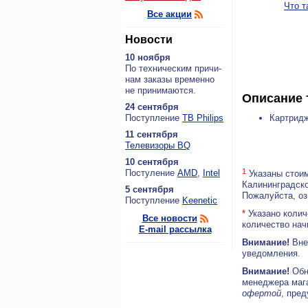
Что т
Все акции
Новости
10 ноября
По тех­ни­че­ским при­чи­
нам за­ка­зы вре­мен­но
не при­ни­ма­ют­ся.
Описание 
24 сентября
По­ступ­ле­ние
ТВ Philips
Картридж
11 сентября
Теле­ви­зо­ры BQ
10 сентября
1
По­сту­ле­ние
AMD
,
Intel
Указаны стоим
Калининградско
5 сентября
Пожалуйста, о
По­ступ­ле­ние
Keenetic
*
Указано колич
Все новости
количество нач
E-mail рассылка
Внимание!
Внеш
уведомления.
Внимание!
Обн
менеджера маг
офертой
, пре