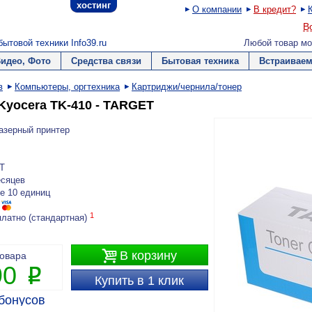
хостинг
О компании
В кредит?
В
ытовой техники Info39.ru
Любой товар мо
Видео, Фото
Средства связи
Бытовая техника
Встраиваем
в
Компьютеры, оргтехника
Картриджи/чернила/тонер
Kyocera TK-410 - TARGET
азерный принтер
T
есяцев
е 10 единиц
1
платно (стандартная)

В корзину
товара
90
P
Купить в 1 клик
бонусов