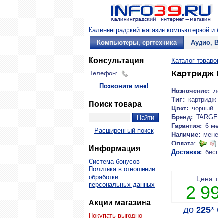
Калининградский магазин компьютерной и б
Компьютеры, оргтехника
Аудио, 
Консультация
Каталог товаро
Картридж 
Телефон:
Позвоните мне!
Назначение:
л
Тип:
картридж
Поиск товара
Цвет:
черный
Бренд:
TARGE
Гарантия:
6 м
Расширенный поиск
Наличие:
мене
Оплата:
Информация
Доставка
:
бес
Система бонусов
Политика в отношении
обработки
Цена 
персональных данных
2 9
Акции магазина
до
225
*
Покупать выгодно