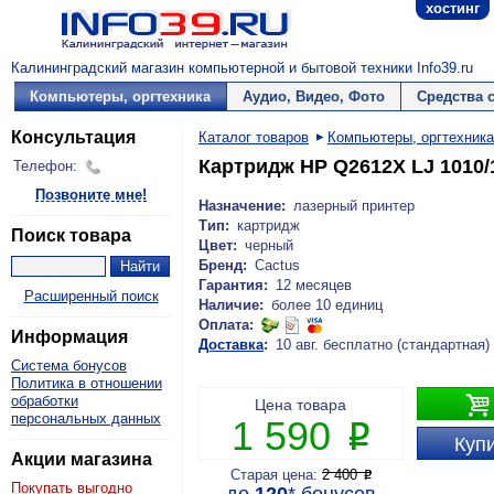
хостинг
Калининградский магазин компьютерной и бытовой техники Info39.ru
Компьютеры, оргтехника
Аудио, Видео, Фото
Средства 
Консультация
Каталог товаров
Компьютеры, оргтехника
Картридж HP Q2612X LJ 1010/
Телефон:
Позвоните мне!
Назначение:
лазерный принтер
Тип:
картридж
Поиск товара
Цвет:
черный
Бренд:
Cactus
Гарантия:
12 месяцев
Расширенный поиск
Наличие:
более 10 единиц
Оплата:
Информация
Доставка
:
10 авг. бесплатно (стандартная)
Система бонусов
Политика в отношении

обработки
Цена товара
персональных данных
1 590
P
Купи
Акции магазина
Старая цена:
2 400
P
Покупать выгодно