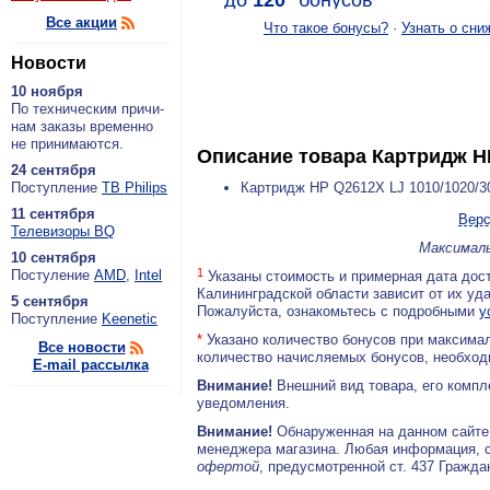
до
120
*
бонусов
Все акции
Что такое бонусы?
·
Узнать о сни
Новости
10 ноября
По тех­ни­че­ским при­чи­
нам за­ка­зы вре­мен­но
не при­ни­ма­ют­ся.
Описание товара
Картридж HP
24 сентября
По­ступ­ле­ние
ТВ Philips
Картридж HP Q2612X LJ 1010/1020/3
11 сентября
Верс
Теле­ви­зо­ры BQ
Максималь
10 сентября
1
По­сту­ле­ние
AMD
,
Intel
Указаны стоимость и примерная дата дост
Калининградской области зависит от их уд
5 сентября
Пожалуйста, ознакомьтесь с подробными
у
По­ступ­ле­ние
Keenetic
*
Указано количество бонусов при максимал
Все новости
количество начисляемых бонусов, необходи
E-mail рассылка
Внимание!
Внешний вид товара, его компл
уведомления.
Внимание!
Обнаруженная на данном сайте
менеджера магазина. Любая информация, 
офертой
, предусмотренной ст. 437 Гражда