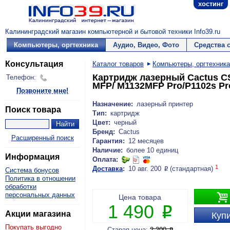
хостинг
Калининградский магазин компьютерной и бытовой техники Info39.ru
Компьютеры, оргтехника
Аудио, Видео, Фото
Средства 
Консультация
Каталог товаров
Компьютеры, оргтехника
Картридж лазерный Cactus CS
Телефон:
MFP/ M1132MFP Pro/P1102s Pro
Позвоните мне!
Назначение:
лазерный принтер
Поиск товара
Тип:
картридж
Цвет:
черный
Бренд:
Cactus
Расширенный поиск
Гарантия:
12 месяцев
Наличие:
более 10 единиц
Информация
Оплата:
1
Доставка
:
10 авг. 200
(стандартная)
P
Система бонусов
Политика в отношении
обработки
персональных данных

Цена товара
1 490
P
Акции магазина
Купи
Покупать выгодно
Старая цена:
2 200