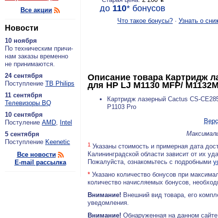
P
до
110
*
бонусов
Все акции
Что такое бонусы?
·
Узнать о сни
Новости
10 ноября
По тех­ни­че­ским при­чи­
нам за­ка­зы вре­мен­но
не при­ни­ма­ют­ся.
24 сентября
Описание товара
Картридж л
По­ступ­ле­ние
ТВ Philips
для HP LJ M1130 MFP/ M1132MF
11 сентября
Картридж лазерный Cactus CS-CE285
Теле­ви­зо­ры BQ
P1103 Pro
10 сентября
Верс
По­сту­ле­ние
AMD
,
Intel
Максималь
5 сентября
По­ступ­ле­ние
Keenetic
1
Указаны стоимость и примерная дата дост
Калининградской области зависит от их уд
Все новости
Пожалуйста, ознакомьтесь с подробными
у
E-mail рассылка
*
Указано количество бонусов при максимал
количество начисляемых бонусов, необходи
Внимание!
Внешний вид товара, его компл
уведомления.
Внимание!
Обнаруженная на данном сайте