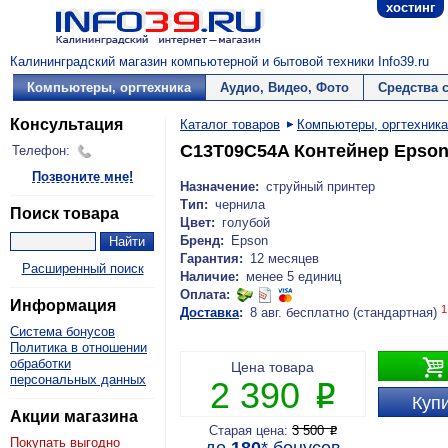
хостинг
Калининградский магазин компьютерной и бытовой техники Info39.ru
Компьютеры, оргтехника
Аудио, Видео, Фото
Средства 
Консультация
Каталог товаров
Компьютеры, оргтехника
C13T09C54A Контейнер Epson 
Телефон:
Позвоните мне!
Назначение:
струйный принтер
Тип:
чернила
Поиск товара
Цвет:
голубой
Бренд:
Epson
Гарантия:
12 месяцев
Расширенный поиск
Наличие:
менее 5 единиц
Оплата:
Информация
1
Доставка
:
8 авг. бесплатно (стандартная)
Система бонусов
Политика в отношении

обработки
Цена товара
персональных данных
2 390
P
Купи
Акции магазина
Старая цена:
3 500
P
Покупать выгодно