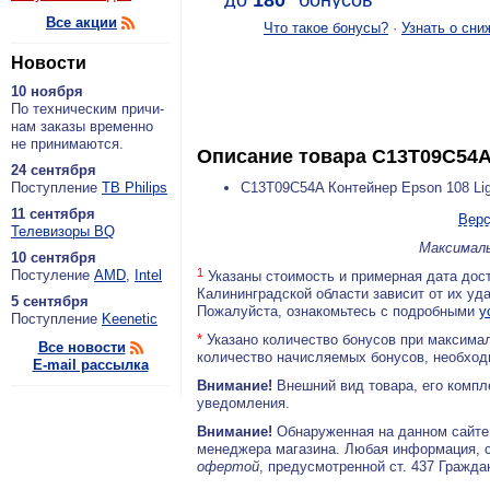
до
180
*
бонусов
Все акции
Что такое бонусы?
·
Узнать о сни
Новости
10 ноября
По тех­ни­че­ским при­чи­
нам за­ка­зы вре­мен­но
не при­ни­ма­ют­ся.
Описание товара
C13T09C54A 
24 сентября
По­ступ­ле­ние
ТВ Philips
C13T09C54A Контейнер Epson 108 Lig
11 сентября
Верс
Теле­ви­зо­ры BQ
Максималь
10 сентября
1
По­сту­ле­ние
AMD
,
Intel
Указаны стоимость и примерная дата дост
Калининградской области зависит от их уд
5 сентября
Пожалуйста, ознакомьтесь с подробными
у
По­ступ­ле­ние
Keenetic
*
Указано количество бонусов при максимал
Все новости
количество начисляемых бонусов, необходи
E-mail рассылка
Внимание!
Внешний вид товара, его компл
уведомления.
Внимание!
Обнаруженная на данном сайте
менеджера магазина. Любая информация, 
офертой
, предусмотренной ст. 437 Гражда