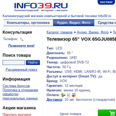
хостинг
Калининградский магазин компьютерной и бытовой техники Info39.ru
Компьютеры, оргтехника
Аудио, Видео, Фото
Средства 
Консультация
Каталог товаров
Аудио, Видео, Фото
Т
Телевизор 65" VOX 65GJU085
Телефон:
Позвоните мне!
Тип:
LED
Диагональ:
65 "
Поиск товара
Разрешение:
UHD
Тюнер:
цифровой DVB-T2
Частота:
50 Гц
Расширенный поиск
Разъемы:
USB, HDMI, LAN/RJ-45, Wi-Fi, Bl
Доступ в интернет (Smart TV):
да
Информация
Бренд:
VOX
Гарантия:
12 месяцев
Система бонусов
Политика в отношении
Наличие:
менее 10 единиц
обработки
Оплата:
персональных данных
Доставка
:
10 авг. бесплатно (стандартная)
Акции магазина

Цена товара
Покупать выгодно