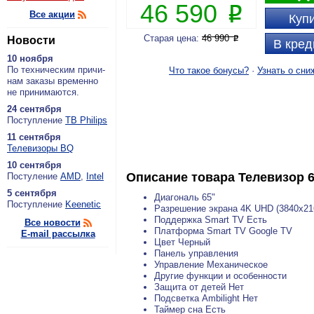
46 590
P
Все акции
Купи
Старая цена:
46 990
Новости
P
В кред
10 ноября
По тех­ни­че­ским при­чи­
Что такое бонусы?
·
Узнать о сни
нам за­ка­зы вре­мен­но
не при­ни­ма­ют­ся.
24 сентября
По­ступ­ле­ние
ТВ Philips
11 сентября
Теле­ви­зо­ры BQ
10 сентября
Описание товара
Телевизор 
По­сту­ле­ние
AMD
,
Intel
5 сентября
Диагональ 65"
По­ступ­ле­ние
Keenetic
Разрешение экрана 4K UHD (3840x21
Поддержка Smart TV Есть
Все новости
Платформа Smart TV Google TV
E-mail рассылка
Цвет Черный
Панель управления
Управление Механическое
Другие функции и особенности
Защита от детей Нет
Подсветка Ambilight Нет
Таймер сна Есть