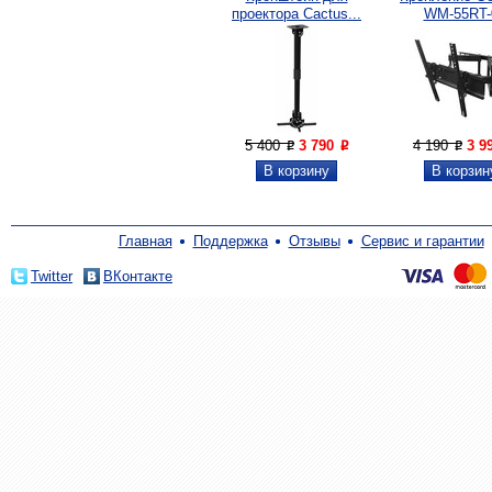
проектора Cactus...
WM-55RT-
5 400
3 790
4 190
3 9
P
P
P
Главная
Поддержка
Отзывы
Сервис и гарантии
Twitter
ВКонтакте