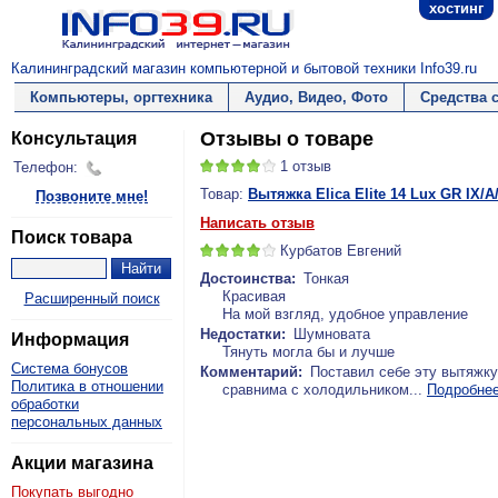
хостинг
Калининградский магазин компьютерной и бытовой техники Info39.ru
Компьютеры, оргтехника
Аудио, Видео, Фото
Средства 
Отзывы о товаре
Консультация
1
отзыв
Телефон:
Товар:
Вытяжка Elica Elite 14 Lux GR IX/A
Позвоните мне!
Написать отзыв
Поиск товара
Курбатов Евгений
Достоинства:
Тонкая
Красивая
Расширенный поиск
На мой взгляд, удобное управление
Недостатки:
Шумновата
Информация
Тянуть могла бы и лучше
Система бонусов
Комментарий:
Поставил себе эту вытяжку
Политика в отношении
сравнима с холодильником...
Подробнее
обработки
персональных данных
Акции магазина
Покупать выгодно