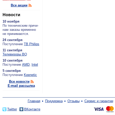
Все акции
Новости
10 ноября
По тех­ни­че­ским при­чи­
нам за­ка­зы вре­мен­но
не при­ни­ма­ют­ся.
24 сентября
По­ступ­ле­ние
ТВ Philips
11 сентября
Теле­ви­зо­ры BQ
10 сентября
По­сту­ле­ние
AMD
,
Intel
5 сентября
По­ступ­ле­ние
Keenetic
Все новости
E-mail рассылка
Главная
Поддержка
Отзывы
Сервис и гарантии
Twitter
ВКонтакте