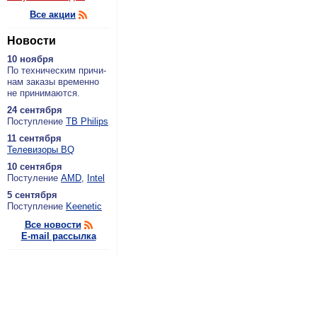
Все акции
Новости
10 ноября
По тех­ни­че­ским при­чи­
нам за­ка­зы вре­мен­но
не при­ни­ма­ют­ся.
24 сентября
По­ступ­ле­ние
ТВ Philips
11 сентября
Теле­ви­зо­ры BQ
10 сентября
По­сту­ле­ние
AMD
,
Intel
5 сентября
По­ступ­ле­ние
Keenetic
Все новости
E-mail рассылка