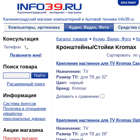
хостинг
Калининградский магазин компьютерной и бытовой техники Info39.ru
Компьютеры, оргтехника
Аудио, Видео, Фото
Средства 
Консультация
Каталог товаров
Аудио, Видео, Фото
К
Кронштейны/Стойки Kromax
Телефон:
Позвоните мне!
Сортировать: по
Крепление настенное для TV Kromax Cas
Поиск товара
Назначение:
TV
Размер TV:
для ТВ до 32"
Цвет:
черный
Расширенный поиск
Бренд:
Kromax
Информация
Добавить к сравнению
Система бонусов
Политика в отношении
обработки
персональных данных
Крепление настенное для TV Kromax Opt
Назначение:
TV
Акции магазина
Размер TV:
для ТВ до 29"
Покупать выгодно
Цвет:
черный