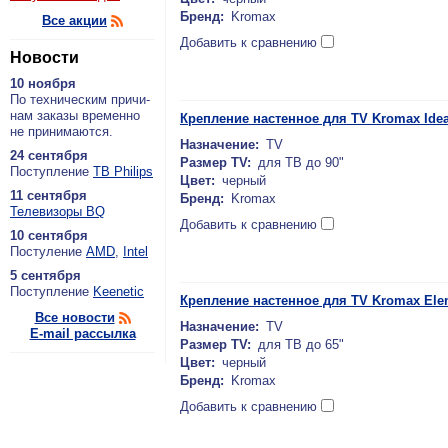
Бренд:
Kromax
Все акции
Добавить к сравнению
Новости
10 ноября
По тех­ни­че­ским при­чи­
нам за­ка­зы вре­мен­но
Крепление настенное для TV Kromax Idea
не при­ни­ма­ют­ся.
Назначение:
TV
24 сентября
Размер TV:
для ТВ до 90"
По­ступ­ле­ние
ТВ Philips
Цвет:
черный
11 сентября
Бренд:
Kromax
Теле­ви­зо­ры BQ
Добавить к сравнению
10 сентября
По­сту­ле­ние
AMD
,
Intel
5 сентября
По­ступ­ле­ние
Keenetic
Крепление настенное для TV Kromax Ele
Все новости
Назначение:
TV
E-mail рассылка
Размер TV:
для ТВ до 65"
Цвет:
черный
Бренд:
Kromax
Добавить к сравнению