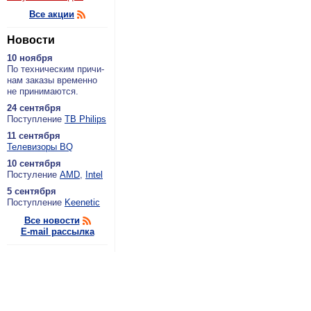
Все акции
Новости
10 ноября
По тех­ни­че­ским при­чи­
нам за­ка­зы вре­мен­но
не при­ни­ма­ют­ся.
24 сентября
По­ступ­ле­ние
ТВ Philips
11 сентября
Теле­ви­зо­ры BQ
10 сентября
По­сту­ле­ние
AMD
,
Intel
5 сентября
По­ступ­ле­ние
Keenetic
Все новости
E-mail рассылка