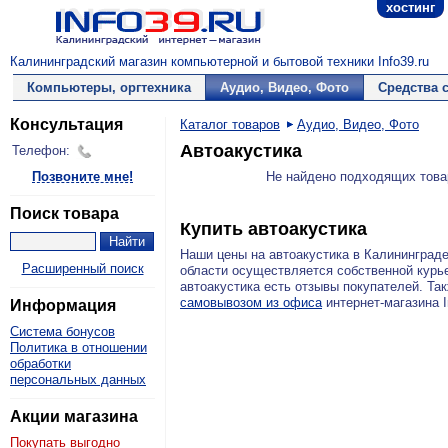
хостинг
Калининградский магазин компьютерной и бытовой техники Info39.ru
Компьютеры, оргтехника
Аудио, Видео, Фото
Средства 
Консультация
Каталог товаров
Аудио, Видео, Фото
Автоакустика
Телефон:
Позвоните мне!
Не найдено подходящих това
Поиск товара
Купить автоакустика
Наши цены на автоакустика в Калининград
Расширенный поиск
области осуществляется собственной курь
автоакустика есть отзывы покупателей. Та
самовывозом из офиса
интернет-магазина I
Информация
Система бонусов
Политика в отношении
обработки
персональных данных
Акции магазина
Покупать выгодно