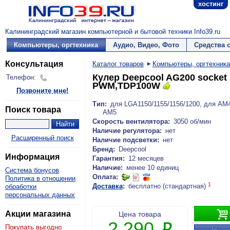
хостинг
Калининградский магазин компьютерной и бытовой техники Info39.ru
Компьютеры, оргтехника
Аудио, Видео, Фото
Средства 
Консультация
Каталог товаров
Компьютеры, оргтехника
Кулер Deepcool AG200 socket 
Телефон:
PWM,TDP100W
Позвоните мне!
Тип:
для LGA1150/1155/1156/1200, для AM
Поиск товара
AM5
Скорость вентилятора:
3050 об/мин
Наличие регулятора:
нет
Расширенный поиск
Наличие подсветки:
нет
Бренд:
Deepcool
Информация
Гарантия:
12 месяцев
Наличие:
менее 10 единиц
Система бонусов
Оплата:
Политика в отношении
1
Доставка
:
бесплатно (стандартная)
обработки
персональных данных

Акции магазина
Цена товара
2 290
P
Покупать выгодно