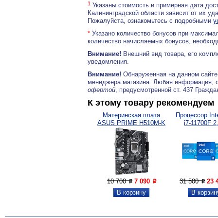
1
Указаны стоимость и примерная дата дост
Калининградской области зависит от их уд
Пожалуйста, ознакомьтесь с подробными
у
*
Указано количество бонусов при максимал
количество начисляемых бонусов, необходи
Внимание!
Внешний вид товара, его компл
уведомления.
Внимание!
Обнаруженная на данном сайте
менеджера магазина. Любая информация, 
офертой
, предусмотренной ст. 437 Гражда
К этому товару рекомендуем
Материнская плата
Процессор Inte
ASUS PRIME H510M-K
i7-11700F 2,
10 700
7 090
31 500
23 
P
P
P