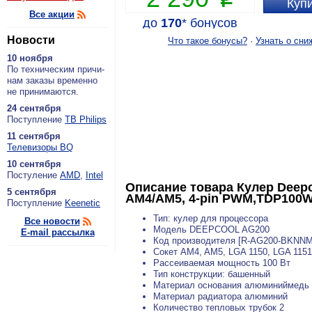
Купи
Все акции
до
170
*
бонусов
Новости
Что такое бонусы?
·
Узнать о сни
10 ноября
По тех­ни­че­ским при­чи­
нам за­ка­зы вре­мен­но
не при­ни­ма­ют­ся.
24 сентября
По­ступ­ле­ние
ТВ Philips
11 сентября
Теле­ви­зо­ры BQ
10 сентября
По­сту­ле­ние
AMD
,
Intel
Описание товара
Кулер Deepc
5 сентября
AM4/AM5, 4-pin PWM,TDP100
По­ступ­ле­ние
Keenetic
Тип: кулер для процессора
Все новости
Модель DEEPCOOL AG200
E-mail рассылка
Код производителя [R-AG200-BKNN
Сокет AM4, AM5, LGA 1150, LGA 1151
Рассеиваемая мощность 100 Вт
Тип конструкции: башенный
Материал основания алюминиймедь
Материал радиатора алюминий
Количество тепловых трубок 2