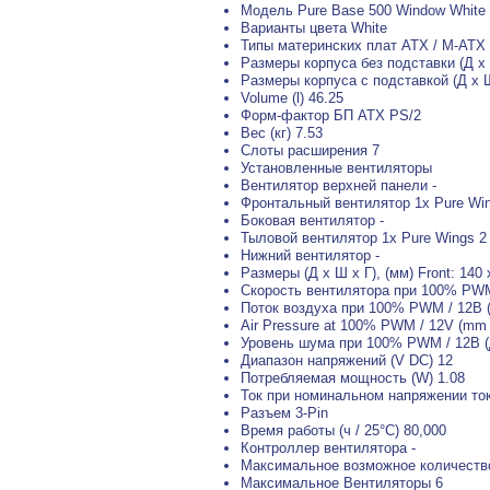
Модель Pure Base 500 Window White
Варианты цвета White
Типы материнских плат ATX / M-ATX /
Размеры корпуса без подставки (Д х Ш
Размеры корпуса с подставкой (Д х Ш
Volume (l) 46.25
Форм-фактор БП ATX PS/2
Вес (кг) 7.53
Слоты расширения 7
Установленные вентиляторы
Вентилятор верхней панели -
Фронтальный вентилятор 1x Pure Wi
Боковая вентилятор -
Тыловой вентилятор 1x Pure Wings 
Нижний вентилятор -
Размеры (Д x Ш x Г), (мм) Front: 140 x
Скорость вентилятора при 100% PWM 
Поток воздуха при 100% PWM / 12В (C
Air Pressure at 100% PWM / 12V (mm
Уровень шума при 100% PWM / 12В (д
Диапазон напряжений (V DC) 12
Потребляемая мощность (W) 1.08
Ток при номинальном напряжении ток 
Разъем 3-Pin
Время работы (ч / 25°C) 80,000
Контроллер вентилятора -
Максимальное возможное количеств
Максимальное Вентиляторы 6