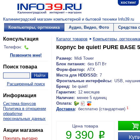
хостинг
Калининградский магазин компьютерной и бытовой техники Info39.ru
Компьютеры, оргтехника
Аудио, Видео, Фото
Средства 
Консультация
Каталог товаров
Компьютеры, оргтехника
Корпус be quiet! PURE BASE 
Телефон:
Позвоните мне!
Размер:
Midi Tower
Блок питания:
без БП Вт
Поиск товара
Форм-фактор:
ATX
Места для HDD/SSD:
7
Фронтальные интерфейсы:
USB, наушни
Расширенный поиск
Бренд:
be quiet!
Гарантия:
12 месяцев
Информация
Наличие:
менее 5 единиц
Оплата:
Система бонусов
1
Политика в отношении
Доставка
:
бесплатно (стандартная)
обработки
персональных данных

Цена товара
Акции магазина
9 390
P
Купи
Покупать выгодно