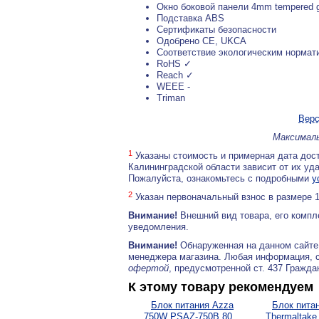
Окно боковой панели 4mm tempered 
Подставка ABS
Сертификаты безопасности
Одобрено CE, UKCA
Соответствие экологическим нормат
RoHS ✓
Reach ✓
WEEE -
Triman
Верс
Максималь
1
Указаны стоимость и примерная дата дост
Калининградской области зависит от их уд
Пожалуйста, ознакомьтесь с подробными
у
2
Указан первоначальный взнос в размере 
Внимание!
Внешний вид товара, его компл
уведомления.
Внимание!
Обнаруженная на данном сайте
менеджера магазина. Любая информация, 
офертой
, предусмотренной ст. 437 Гражда
К этому товару рекомендуем
Блок питания Azza
Блок пита
750W PSAZ-750B 80...
Thermaltake