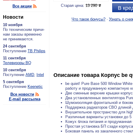
Старая цена:
13 290
Все акции
P
В кре
Новости
Что такое бонусы?
·
Узнать о сни
10 ноября
По тех­ни­че­ским при­чи­
нам за­ка­зы вре­мен­но
не при­ни­ма­ют­ся.
24 сентября
По­ступ­ле­ние
ТВ Philips
11 сентября
Теле­ви­зо­ры BQ
10 сентября
Описание товара
Корпус be q
По­сту­ле­ние
AMD
,
Intel
5 сентября
be quiet! Pure Base 500 Window Whi
По­ступ­ле­ние
Keenetic
работу и продуманную компактную к
Две сменные верхние крышки корпу
Все новости
Два установленных вентилятора Pur
E-mail рассылка
Шумоизоляция фронтальной и боковы
Поддержка радиаторов СВО длиной 
Внушительное пространство для hig
Различные варианты установки до 5
Кожух блока питания и продуманная
Простая установка БП сзади корпуса
Боковая панель из закаленного стек