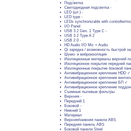
Подсветка
Светодиодная подсветка -
LED (шт.) -
LED type -
LEDs synchronizable with controller/mo
I/O Panel
USB 3.2 Gen. 2 Type C -
USB 3.2 Type A 2
USB 2.0 -
HD Audio I/O Mic + Audio
Qi зарядка / возможность быстрой за
Шумо- и виброизоляция
Изоляционные материалы верхней п
Изоляционное покрытие передней па
Изоляционные покрытие боковой пан
Антивибрационное крепление HDD ✓
Антивибрационное крепление вентил
Антивибрационное крепление БП ✓
Антивибрационное крепление поддон
Съемные пылевые фильтры
Верхняя -
Передний 1
Боковой -
Нижний 1
Материал
Верхняя\нижняя панели ABS
Передняя панель ABS
Боковой панели Steel