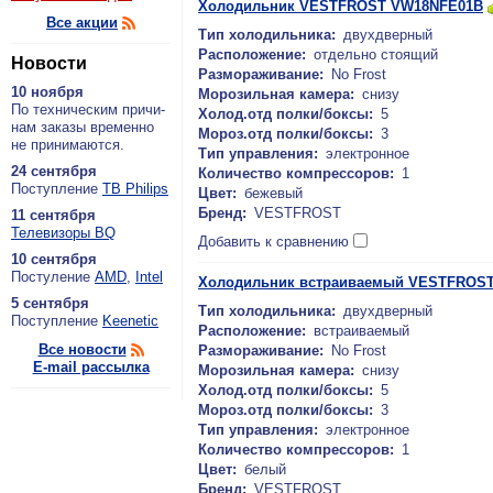
Холодильник VESTFROST VW18NFE01B
Все акции
Тип холодильника:
двухдверный
Расположение:
отдельно стоящий
Новости
Размораживание:
No Frost
10 ноября
Морозильная камера:
снизу
По тех­ни­че­ским при­чи­
Холод.отд полки/боксы:
5
нам за­ка­зы вре­мен­но
Мороз.отд полки/боксы:
3
не при­ни­ма­ют­ся.
Тип управления:
электронное
24 сентября
Количество компрессоров:
1
По­ступ­ле­ние
ТВ Philips
Цвет:
бежевый
Бренд:
VESTFROST
11 сентября
Теле­ви­зо­ры BQ
Добавить к сравнению
10 сентября
По­сту­ле­ние
AMD
,
Intel
Холодильник встраиваемый VESTFROST
5 сентября
Тип холодильника:
двухдверный
По­ступ­ле­ние
Keenetic
Расположение:
встраиваемый
Все новости
Размораживание:
No Frost
E-mail рассылка
Морозильная камера:
снизу
Холод.отд полки/боксы:
5
Мороз.отд полки/боксы:
3
Тип управления:
электронное
Количество компрессоров:
1
Цвет:
белый
Бренд:
VESTFROST