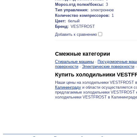
Мороз.отд полки/боксы:
3
Тип управления:
электронное
Количество компрессоров:
1
Цвет:
белый
Бренд:
VESTFROST
Добавить к сравнению
Смежные категории
Стиральные машины
·
Посудомоечные маш
поверхности
·
Электрические поверхности
Купить холодильники VESTF
Наши цены на холодильники VESTFROST в
Калининграду
и области осуществляется со
предлагаемые холодильники VESTFROST ес
холодильники VESTFROST в Калининград