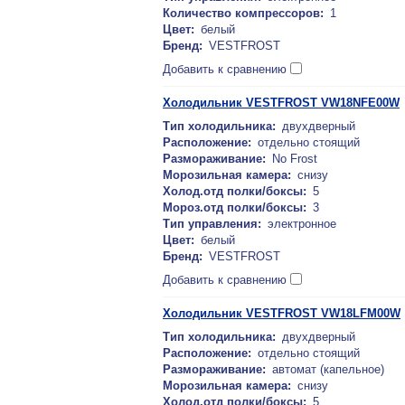
Количество компрессоров:
1
Цвет:
белый
Бренд:
VESTFROST
Добавить к сравнению
Холодильник VESTFROST VW18NFE00W
Тип холодильника:
двухдверный
Расположение:
отдельно стоящий
Размораживание:
No Frost
Морозильная камера:
снизу
Холод.отд полки/боксы:
5
Мороз.отд полки/боксы:
3
Тип управления:
электронное
Цвет:
белый
Бренд:
VESTFROST
Добавить к сравнению
Холодильник VESTFROST VW18LFM00W
Тип холодильника:
двухдверный
Расположение:
отдельно стоящий
Размораживание:
автомат (капельное)
Морозильная камера:
снизу
Холод.отд полки/боксы:
5