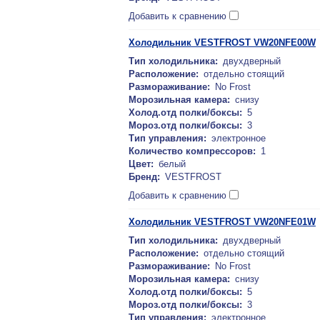
Добавить к сравнению
Холодильник VESTFROST VW20NFE00W
Тип холодильника:
двухдверный
Расположение:
отдельно стоящий
Размораживание:
No Frost
Морозильная камера:
снизу
Холод.отд полки/боксы:
5
Мороз.отд полки/боксы:
3
Тип управления:
электронное
Количество компрессоров:
1
Цвет:
белый
Бренд:
VESTFROST
Добавить к сравнению
Холодильник VESTFROST VW20NFE01W
Тип холодильника:
двухдверный
Расположение:
отдельно стоящий
Размораживание:
No Frost
Морозильная камера:
снизу
Холод.отд полки/боксы:
5
Мороз.отд полки/боксы:
3
Тип управления:
электронное