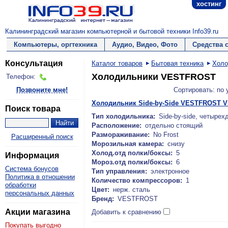
хостинг
Калининградский магазин компьютерной и бытовой техники Info39.ru
Компьютеры, оргтехника
Аудио, Видео, Фото
Средства 
Консультация
Каталог товаров
Бытовая техника
Холо
Холодильники VESTFROST
Телефон:
Позвоните мне!
Сортировать: по
Холодильник Side-by-Side VESTFROST V
Поиск товара
Тип холодильника:
Side-by-side, четырех
Расположение:
отдельно стоящий
Размораживание:
No Frost
Расширенный поиск
Морозильная камера:
снизу
Холод.отд полки/боксы:
5
Информация
Мороз.отд полки/боксы:
6
Система бонусов
Тип управления:
электронное
Политика в отношении
Количество компрессоров:
1
обработки
Цвет:
нерж. сталь
персональных данных
Бренд:
VESTFROST
Акции магазина
Добавить к сравнению
Покупать выгодно