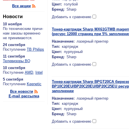
Цвет:
голубой
Все акции
Бренд:
Sharp
Новости
Добавить к сравнению
10 ноября
По тех­ни­че­ским при­чи­
Тонер-картридж Sharp MX61GTMB magent
нам за­ка­зы вре­мен­но
(ресурс 12000 страниц при 5% заполнени
не при­ни­ма­ют­ся.
Назначение:
лазерный принтер
24 сентября
Тип:
картридж
По­ступ­ле­ние
ТВ Philips
Цвет:
пурпурный
11 сентября
Бренд:
Sharp
Теле­ви­зо­ры BQ
Добавить к сравнению
10 сентября
По­сту­ле­ние
AMD
,
Intel
5 сентября
Тонер-картридж Sharp BPGT20CA бирюз
По­ступ­ле­ние
Keenetic
BP10C20EU/BP20C20EU/BP20C25EU ресурс
заполнении
Все новости
E-mail рассылка
Назначение:
лазерный принтер
Тип:
картридж
Цвет:
пурпурный
Бренд:
Sharp
Добавить к сравнению