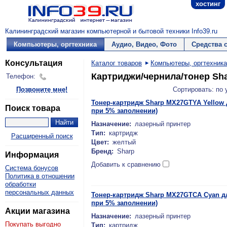
хостинг
Калининградский магазин компьютерной и бытовой техники Info39.ru
Компьютеры, оргтехника
Аудио, Видео, Фото
Средства 
Консультация
Каталог товаров
Компьютеры, оргтехника
Картриджи/чернила/тонер Sh
Телефон:
Позвоните мне!
Сортировать: по
Тонер-картридж Sharp MX27GTYA Yellow 
Поиск товара
при 5% заполнении)
Назначение:
лазерный принтер
Тип:
картридж
Расширенный поиск
Цвет:
желтый
Бренд:
Sharp
Информация
Добавить к сравнению
Система бонусов
Политика в отношении
обработки
персональных данных
Тонер-картридж Sharp MX27GTCA Cyan д
при 5% заполнении)
Акции магазина
Назначение:
лазерный принтер
Покупать выгодно
Тип:
картридж