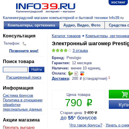
хостинг
Калининградский магазин компьютерной и бытовой техники Info39.ru
Компьютеры, оргтехника
Аудио, Видео, Фото
Средства 
Консультация
Каталог товаров
Компьютеры, оргтехника
Электронный шагомер Prestig
Телефон:
3
отзыва
Позвоните мне!
Бренд:
Prestigio
Поиск товара
Гарантия:
12 месяцев
Наличие:
менее 10 единиц
Оплата:
Расширенный поиск
1
Доставка
:
200
(стандартная)
P
Информация

Цена товара
Система бонусов
790
Политика в отношении
P
Купи
обработки
персональных данных
Старая цена:
1 400
P
до
55
*
бонусов
Акции магазина
Что такое бонусы?
·
Узнать о сни
Покупать выгодно