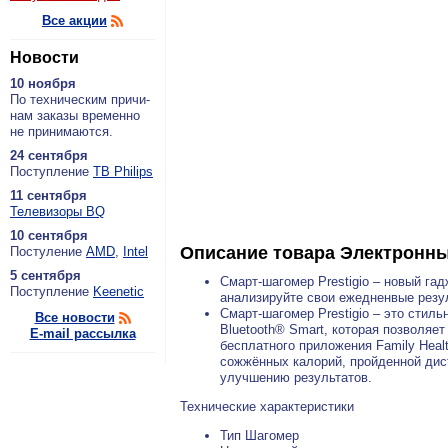
Все акции
Новости
10 ноября
По тех­ни­че­ским при­чи­
нам за­ка­зы вре­мен­но
не при­ни­ма­ют­ся.
24 сентября
По­ступ­ле­ние
ТВ Philips
11 сентября
Теле­ви­зо­ры BQ
10 сентября
Описание товара
Электронный
По­сту­ле­ние
AMD
,
Intel
5 сентября
Смарт-шагомер Prestigio – новый га
По­ступ­ле­ние
Keenetic
анализируйте свои ежедненвые резу
Смарт-шагомер Prestigio – это стил
Все новости
Bluetooth® Smart, которая позволяе
E-mail рассылка
бесплатного приложения Family Heal
сожжённых калорий, пройденной дист
улучшению результатов.
Технические характеристики
Тип Шагомер