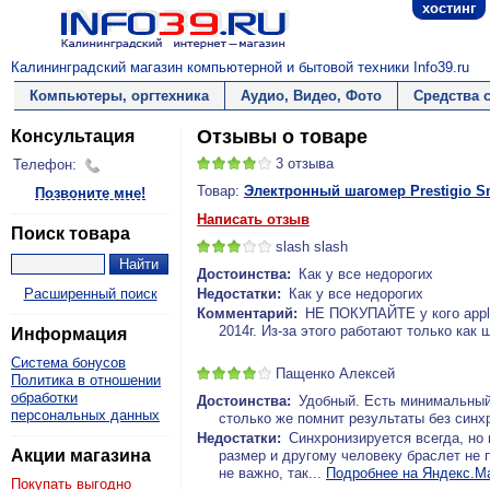
хостинг
Калининградский магазин компьютерной и бытовой техники Info39.ru
Компьютеры, оргтехника
Аудио, Видео, Фото
Средства 
Отзывы о товаре
Консультация
3
отзыва
Телефон:
Товар:
Электронный шагомер Prestigio S
Позвоните мне!
Написать отзыв
Поиск товара
slash slash
Достоинства:
Как у все недорогих
Расширенный поиск
Недостатки:
Как у все недорогих
Комментарий:
НЕ ПОКУПАЙТЕ у кого apple
2014г. Из-за этого работают только как 
Информация
Система бонусов
Пащенко Алексей
Политика в отношении
обработки
Достоинства:
Удобный. Есть минимальный
персональных данных
столько же помнит результаты без синх
Недостатки:
Синхронизируется всегда, но
Акции магазина
размер и другому человеку браслет не п
не важно, так...
Подробнее на Яндекс.М
Покупать выгодно