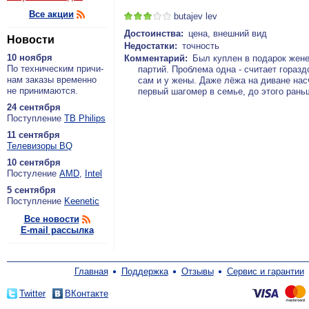
Все акции
butajev lev
Достоинства:
цена, внешний вид
Новости
Недостатки:
точность
10 ноября
Комментарий:
Был куплен в подарок жене
По тех­ни­че­ским при­чи­
партий. Проблема одна - считает гораз
нам за­ка­зы вре­мен­но
сам и у жены. Даже лёжа на диване насч
не при­ни­ма­ют­ся.
первый шагомер в семье, до этого рань
24 сентября
По­ступ­ле­ние
ТВ Philips
11 сентября
Теле­ви­зо­ры BQ
10 сентября
По­сту­ле­ние
AMD
,
Intel
5 сентября
По­ступ­ле­ние
Keenetic
Все новости
E-mail рассылка
Главная
Поддержка
Отзывы
Сервис и гарантии
Twitter
ВКонтакте