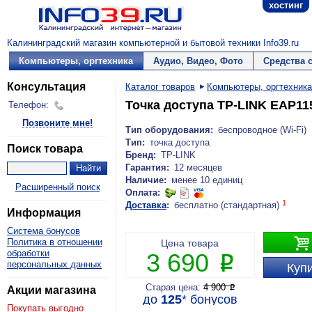
хостинг
Калининградский магазин компьютерной и бытовой техники Info39.ru
Компьютеры, оргтехника
Аудио, Видео, Фото
Средства 
Консультация
Каталог товаров
Компьютеры, оргтехника
Точка доступа TP-LINK EAP11
Телефон:
Позвоните мне!
Тип оборудования:
беспроводное (Wi-Fi)
Тип:
точка доступа
Поиск товара
Бренд:
TP-LINK
Гарантия:
12 месяцев
Наличие:
менее 10 единиц
Расширенный поиск
Оплата:
1
Доставка
:
бесплатно (стандартная)
Информация
Система бонусов

Политика в отношении
Цена товара
обработки
3 690
P
персональных данных
Купи
Старая цена:
4 900
P
Акции магазина
до
125
*
бонусов
Покупать выгодно