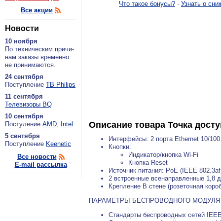
Что такое бонусы?
·
Узнать о сни
Все акции
Новости
10 ноября
По тех­ни­че­ским при­чи­
нам за­ка­зы вре­мен­но
не при­ни­ма­ют­ся.
24 сентября
По­ступ­ле­ние
ТВ Philips
11 сентября
Теле­ви­зо­ры BQ
10 сентября
Описание товара
Точка досту
По­сту­ле­ние
AMD
,
Intel
5 сентября
Интерфейсы: 2 порта Ethernet 10/100
По­ступ­ле­ние
Keenetic
Кнопки:
Индикатор/кнопка Wi-Fi
Все новости
Кнопка Reset
E-mail рассылка
Источник питания: PoE (IEEE 802.3af)
2 встроенные всенаправленные 1,8 
Крепление В стене (розеточная короб
ПАРАМЕТРЫ БЕСПРОВОДНОГО МОДУЛЯ
Стандарты беспроводных сетей IEEE 