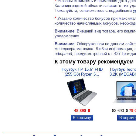
Указаны стоимость и примерная дата дост
Калининградской области зависит от их уд
Пожалуйста, ознакомьтесь с подробными
у
*
Указано количество бонусов при максимал
количество начисляемых бонусов, необходи
Внимание!
Внешний вид товара, его компл
уведомления.
Внимание!
Обнаруженная на данном сайте
менеджера магазина. Любая информация, 
офертой
, предусмотренной ст. 437 Гражда
К этому товару рекомендуем
Ноутбук HP 15,6" FHD
Ноутбук Tecno
(255 G8) Ryzen 5...
3.2K (MEGAB
48 890
83 690
79 
P
P