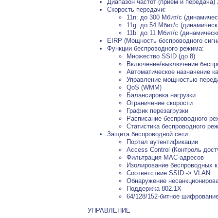
Диапазон частот (приём и передача) 
Скороcть передачи:
11n: до 300 Мбит/с (динамичес
11g: до 54 Мбит/с (динамическ
11b: до 11 Мбит/с (динамическ
EIRP (Мощность беспроводного сигн
Функции беспроводного режима:
Множество SSID (до 8)
Включение/выключение беспр
Автоматическое назначение к
Управление мощностью перед
QoS (WMM)
Балансировка нагрузки
Ограничение скорости
График перезагрузки
Расписание беспроводного р
Статистика беспроводного реж
Защита беспроводной сети:
Портал аутентификации
Access Control (Контроль дос
Фильтрация MAC-адресов
Изолирование беспроводных 
Соответствие SSID -> VLAN
Обнаружение несанкциониров
Поддержка 802.1X
64/128/152-битное шифрован
УПРАВЛЕНИЕ