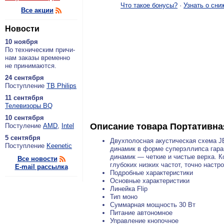
Что такое бонусы?
·
Узнать о сни
Все акции
Новости
10 ноября
По тех­ни­че­ским при­чи­
нам за­ка­зы вре­мен­но
не при­ни­ма­ют­ся.
24 сентября
По­ступ­ле­ние
ТВ Philips
11 сентября
Теле­ви­зо­ры BQ
10 сентября
Описание товара
Портативная
По­сту­ле­ние
AMD
,
Intel
5 сентября
Двухполосная акустическая схема JB
По­ступ­ле­ние
Keenetic
динамик в форме суперэллипса гара
динамик — четкие и чистые верха. 
Все новости
глубоких низких частот, точно наст
E-mail рассылка
Подробные характеристики
Основные характеристики
Линейка Flip
Тип моно
Суммарная мощность 30 Вт
Питание автономное
Управление кнопочное