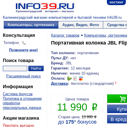
хостинг
Калининградский магазин компьютерной и бытовой техники Info39.ru
Компьютеры, оргтехника
Аудио, Видео, Фото
Средства 
Консультация
Каталог товаров
Компьютеры, оргтехника
Портативная колонка JBL Flip
Телефон:
Позвоните мне!
Тип колонок:
портативная
Пульт ДУ:
нет
Поиск товара
Бренд:
JBL
Гарантия:
12 месяцев
Наличие:
менее 10 единиц
Расширенный поиск
Оплата:
1
Доставка
:
бесплатно (стандартная)
Информация
Система бонусов

Политика в отношении
Цена товара
обработки
11 990
P
персональных данных
Купи
Старая цена:
13 890
P
Акции магазина
В кред
до
175
*
бонусов
Покупать выгодно