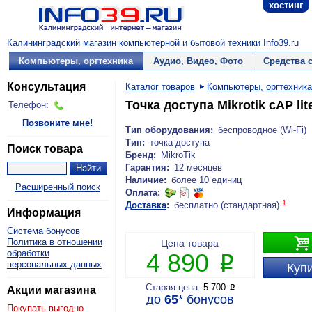
хостинг
Калининградский магазин компьютерной и бытовой техники Info39.ru
Компьютеры, оргтехника
Аудио, Видео, Фото
Средства 
Консультация
Каталог товаров
Компьютеры, оргтехника
Точка доступа Mikrotik сAP li
Телефон:
Позвоните мне!
Тип оборудования:
беспроводное (Wi-Fi)
Тип:
точка доступа
Поиск товара
Бренд:
MikroTik
Гарантия:
12 месяцев
Наличие:
более 10 единиц
Расширенный поиск
Оплата:
1
Доставка
:
бесплатно (стандартная)
Информация
Система бонусов

Политика в отношении
Цена товара
обработки
4 890
P
персональных данных
Купи
Старая цена:
5 700
P
Акции магазина
до
65
*
бонусов
Покупать выгодно