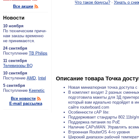
Что такое бонусы?
·
Узнать о сни
Все акции
Новости
10 ноября
По тех­ни­че­ским при­чи­
нам за­ка­зы вре­мен­но
не при­ни­ма­ют­ся.
24 сентября
По­ступ­ле­ние
ТВ Philips
11 сентября
Теле­ви­зо­ры BQ
10 сентября
Описание товара
Точка досту
По­сту­ле­ние
AMD
,
Intel
5 сентября
Новая миниатюрная точка доступа с 
По­ступ­ле­ние
Keenetic
В комплект входят 2 разных сменных
подготовила макеты для 3Д принтера
Все новости
который вам идеально подойдет в ин
E-mail рассылка
сайте routerboard.com
Особенности cAP lite:
Поддерживает стандарты 802.11b/g/n
Поддержка питания по PoE
Наличие CAPsMAN. Управлять всеми 
Втроенная RouterOS 4-го уровня
Широкий диапазон рабочей температу