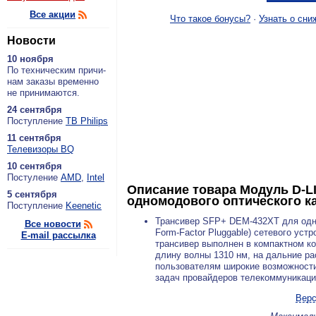
Все акции
Что такое бонусы?
·
Узнать о сни
Новости
10 ноября
По тех­ни­че­ским при­чи­
нам за­ка­зы вре­мен­но
не при­ни­ма­ют­ся.
24 сентября
По­ступ­ле­ние
ТВ Philips
11 сентября
Теле­ви­зо­ры BQ
10 сентября
По­сту­ле­ние
AMD
,
Intel
Описание товара
Модуль D-L
5 сентября
одномодового оптического ка
По­ступ­ле­ние
Keenetic
Трансивер SFP+ DEM-432XT для одно
Все новости
Form-Factor Pluggable) сетевого ус
E-mail рассылка
трансивер выполнен в компактном к
длину волны 1310 нм, на дальние ра
пользователям широкие возможности 
задач провайдеров телекоммуникаци
Верс