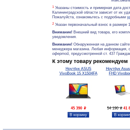
Максималь
1
Указаны стоимость и примерная дата дост
Калининградской области зависит от их уд
Пожалуйста, ознакомьтесь с подробными
у
2
Указан первоначальный взнос в размере 
Внимание!
Внешний вид товара, его компл
уведомления.
Внимание!
Обнаруженная на данном сайте
менеджера магазина. Любая информация, 
офертой
, предусмотренной ст. 437 Гражда
К этому товару рекомендуем
Ноутбук ASUS
Ноутбук Asus
VivoBook 15 X1504FA
FHD Vivoboo
(AMD...
45 390
54 190
41 
P
P