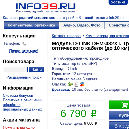
хостинг
Калининградский магазин компьютерной и бытовой техники Info39.ru
Компьютеры, оргтехника
Аудио, Видео, Фото
Средства 
Консультация
Каталог товаров
Компьютеры, оргтехника
Модуль D-LINK DEM-432XT, Т
Телефон:
оптического кабеля (до 10 км
Позвоните мне!
Тип оборудования:
проводное
Поиск товара
Тип:
адаптер (в т.ч. SFP)
Бренд:
D-Link
Гарантия:
12 месяцев
Расширенный поиск
Наличие:
менее 5 единиц
Оплата:
Информация
Доставка
:
10 авг. бесплатно (стандартная)
Система бонусов
Политика в отношении

обработки
Цена товара
персональных данных
6 790
P
Купи
Акции магазина
Старая цена:
9 000
P
В кре
Покупать выгодно