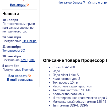
Что такое бонусы?
·
Узнать о сни
Все акции
Новости
10 ноября
По тех­ни­че­ским при­чи­
нам за­ка­зы вре­мен­но
не при­ни­ма­ют­ся.
24 сентября
По­ступ­ле­ние
ТВ Philips
11 сентября
Теле­ви­зо­ры BQ
10 сентября
Описание товара
Процессор I
По­сту­ле­ние
AMD
,
Intel
5 сентября
Сокет LGA1700
По­ступ­ле­ние
Keenetic
Ядро
Ядро Alder Lake-S
Все новости
Количество ядер 2
E-mail рассылка
Техпроцесс 10 нм
Частотные характеристики
Тактовая частота 3700 МГц
Количество потоков 4
Интегрированное графическое ядро 
Максимальный объем памяти 128 ГБ
Тип памяти DDR4, DDR5