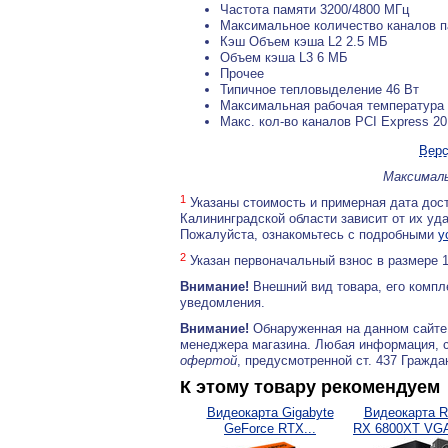
Частота памяти 3200/4800 МГц
Максимальное количество каналов п
Кэш Объем кэша L2 2.5 МБ
Объем кэша L3 6 МБ
Прочее
Типичное тепловыделение 46 Вт
Максимальная рабочая температура 
Макс. кол-во каналов PCI Express 20
Верс
Максималь
1
Указаны стоимость и примерная дата дост
Калининградской области зависит от их уд
Пожалуйста, ознакомьтесь с подробными
у
2
Указан первоначальный взнос в размере 
Внимание!
Внешний вид товара, его компл
уведомления.
Внимание!
Обнаруженная на данном сайте
менеджера магазина. Любая информация, 
офертой
, предусмотренной ст. 437 Гражда
К этому товару рекомендуем
Видеокарта Gigabyte
Видеокарта R
GeForce RTX...
RX 6800XT VGA