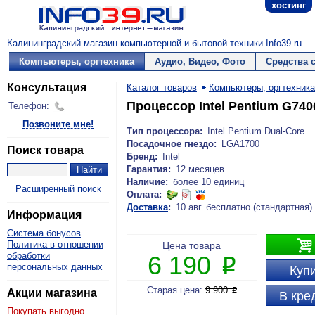
хостинг
Калининградский магазин компьютерной и бытовой техники Info39.ru
Компьютеры, оргтехника
Аудио, Видео, Фото
Средства 
Консультация
Каталог товаров
Компьютеры, оргтехника
Процессор Intel Pentium G74
Телефон:
Позвоните мне!
Тип процессора:
Intel Pentium Dual-Core
Посадочное гнездо:
LGA1700
Поиск товара
Бренд:
Intel
Гарантия:
12 месяцев
Наличие:
более 10 единиц
Расширенный поиск
Оплата:
Доставка
:
10 авг. бесплатно (стандартная)
Информация
Система бонусов

Политика в отношении
Цена товара
обработки
6 190
P
персональных данных
Купи
Старая цена:
9 900
P
Акции магазина
В кре
Покупать выгодно