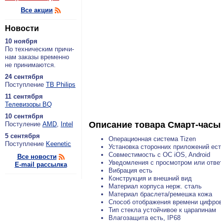
Все акции
Новости
10 ноября
По тех­ни­че­ским при­чи­
нам за­ка­зы вре­мен­но
не при­ни­ма­ют­ся.
24 сентября
По­ступ­ле­ние
ТВ Philips
11 сентября
Теле­ви­зо­ры BQ
10 сентября
Описание товара
Смарт-часы 
По­сту­ле­ние
AMD
,
Intel
5 сентября
Операционная система Tizen
По­ступ­ле­ние
Keenetic
Установка сторонних приложений ес
Совместимость с ОС iOS, Android
Все новости
Уведомления с просмотром или ответ
E-mail рассылка
Вибрация есть
Конструкция и внешний вид
Материал корпуса нерж. сталь
Материал браслета/ремешка кожа
Способ отображения времени цифров
Тип стекла устойчивое к царапинам
Влагозащита есть, IP68