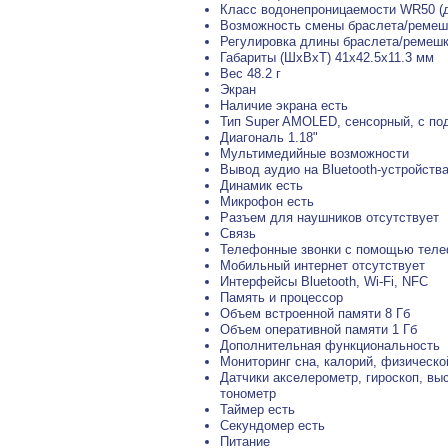
Класс водонепроницаемости WR50 (д
Возможность смены браслета/ремеш
Регулировка длины браслета/ремешк
Габариты (ШхВхТ) 41x42.5x11.3 мм
Вес 48.2 г
Экран
Наличие экрана есть
Тип Super AMOLED, сенсорный, с по
Диагональ 1.18"
Мультимедийные возможности
Вывод аудио на Bluetooth-устройства
Динамик есть
Микрофон есть
Разъем для наушников отсутствует
Связь
Телефонные звонки с помощью теле
Мобильный интернет отсутствует
Интерфейсы Bluetooth, Wi-Fi, NFC
Память и процессор
Объем встроенной памяти 8 Гб
Объем оперативной памяти 1 Гб
Дополнительная функциональность
Мониторинг сна, калорий, физическо
Датчики акселерометр, гироскоп, вы
тонометр
Таймер есть
Секундомер есть
Питание