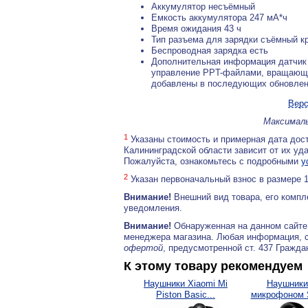
Аккумулятор несъёмный
Емкость аккумулятора 247 мА*ч
Время ожидания 43 ч
Тип разъема для зарядки съёмный к
Беспроводная зарядка есть
Дополнительная информация датчик 
управление PPT-файлами, вращающий
добавлены в последующих обновле
Верс
Максималь
1
Указаны стоимость и примерная дата дост
Калининградской области зависит от их уд
Пожалуйста, ознакомьтесь с подробными
у
2
Указан первоначальный взнос в размере 
Внимание!
Внешний вид товара, его компл
уведомления.
Внимание!
Обнаруженная на данном сайте
менеджера магазина. Любая информация, 
офертой
, предусмотренной ст. 437 Гражда
К этому товару рекомендуем
Наушники Xiaomi Mi
Наушники
Piston Basic...
микрофоном
AP-G007