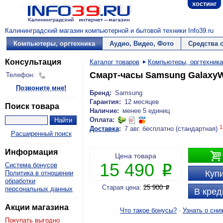
хостинг
Калининградский магазин компьютерной и бытовой техники Info39.ru
Компьютеры, оргтехника
Аудио, Видео, Фото
Средства 
Консультация
Каталог товаров
Компьютеры, оргтехника
Смарт-часы Samsung GalaxyWa
Телефон:
Позвоните мне!
Бренд:
Samsung
Гарантия:
12 месяцев
Поиск товара
Наличие:
менее 5 единиц
Оплата:
1
Доставка
:
7 авг. бесплатно (стандартная)
Расширенный поиск
Информация

Цена товара
15 490
Система бонусов
P
Купи
Политика в отношении
обработки
Старая цена:
25 900
P
персональных данных
В кред
Акции магазина
Что такое бонусы?
·
Узнать о сни
Покупать выгодно