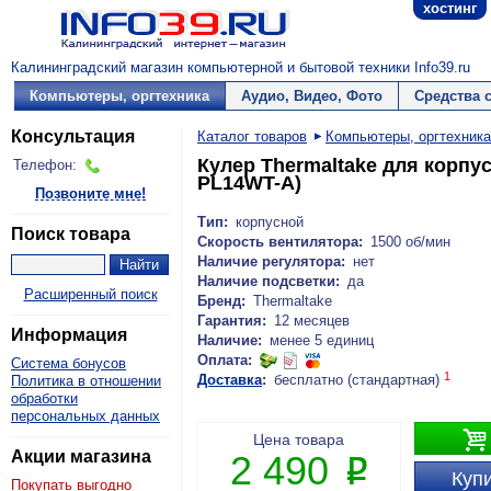
хостинг
Калининградский магазин компьютерной и бытовой техники Info39.ru
Компьютеры, оргтехника
Аудио, Видео, Фото
Средства 
Консультация
Каталог товаров
Компьютеры, оргтехника
Кулер Thermaltake для корпуса
Телефон:
PL14WT-A)
Позвоните мне!
Тип:
корпусной
Поиск товара
Скорость вентилятора:
1500 об/мин
Наличие регулятора:
нет
Наличие подсветки:
да
Расширенный поиск
Бренд:
Thermaltake
Гарантия:
12 месяцев
Информация
Наличие:
менее 5 единиц
Оплата:
Система бонусов
1
Доставка
:
бесплатно (стандартная)
Политика в отношении
обработки
персональных данных

Цена товара
Акции магазина
2 490
P
Купи
Покупать выгодно