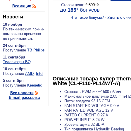
Старая цена:
2 890
P
Все акции
до
185
*
бонусов
Новости
Что такое бонусы?
·
Узнать о сни
10 ноября
По тех­ни­че­ским при­чи­
нам за­ка­зы вре­мен­но
не при­ни­ма­ют­ся.
24 сентября
По­ступ­ле­ние
ТВ Philips
11 сентября
Теле­ви­зо­ры BQ
10 сентября
По­сту­ле­ние
AMD
,
Intel
Описание товара
Кулер Therm
5 сентября
White (CL-F110-PL14WT-A)
По­ступ­ле­ние
Keenetic
Скорость PWM 500~1500 об/мин
Все новости
Макисмальное давление 2.05 mm-H
E-mail рассылка
Поток воздуха 93.15 CFM
FAN STARTED VOLTAGE 9.0 V
FAN RATED VOLTAGE 12 V
RATED CURRENT 0.27 A
POWER INPUT 3.24 W
Уровень шума 32 dB-A
Тип подшипника Hydraulic Bearing