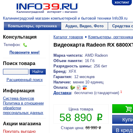
хостинг
Калининградский магазин компьютерной и бытовой техники Info39.ru
Компьютеры, оргтехника
Аудио, Видео, Фото
Средства 
Консультация
Каталог товаров
Компьютеры, оргтехника
Видеокарта Radeon RX 6800
Телефон:
Позвоните мне!
Марка чипсета:
AMD Radeon
Объем памяти:
16 Гб
Поиск товара
Разрядность шины:
256 бит
Бренд:
XFX
Гарантия:
12 месяцев
Расширенный поиск
Наличие:
менее 10 единиц
Оплата:
Информация
1
Доставка
:
бесплатно (стандартная)
Система бонусов
Политика в отношении

обработки
Цена товара
персональных данных
58 890
P
Купи
Акции магазина
Старая цена:
66 990
P
В кред
Покупать выгодно