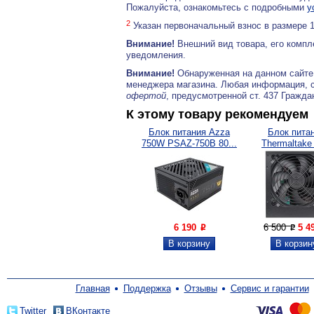
Пожалуйста, ознакомьтесь с подробными
у
2
Указан первоначальный взнос в размере 
Внимание!
Внешний вид товара, его компл
уведомления.
Внимание!
Обнаруженная на данном сайте
менеджера магазина. Любая информация, 
офертой
, предусмотренной ст. 437 Гражда
К этому товару рекомендуем
Блок питания Azza
Блок пита
750W PSAZ-750B 80...
Thermaltake
650W...
6 190
6 500
5 4
P
P
Главная
Поддержка
Отзывы
Сервис и гарантии
Twitter
ВКонтакте