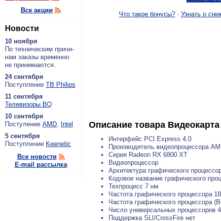
Все акции
Что такое бонусы?
·
Узнать о сни
Новости
10 ноября
По тех­ни­че­ским при­чи­
нам за­ка­зы вре­мен­но
не при­ни­ма­ют­ся.
24 сентября
По­ступ­ле­ние
ТВ Philips
11 сентября
Теле­ви­зо­ры BQ
10 сентября
Описание товара
Видеокарта
По­сту­ле­ние
AMD
,
Intel
5 сентября
Интерфейс PCI Express 4.0
По­ступ­ле­ние
Keenetic
Производитель видеопроцессора A
Серия Radeon RX 6800 XT
Все новости
Видеопроцессор
E-mail рассылка
Архитектура графического процесс
Кодовое название графического проц
Техпроцесс 7 нм
Частота графического процессора 1
Частота графического процессора (B
Число универсальных процессоров 
Поддержка SLI/CrossFire нет