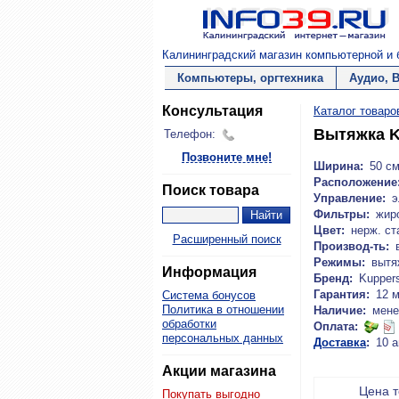
Калининградский магазин компьютерной и б
Компьютеры, оргтехника
Аудио, 
Консультация
Каталог товаро
Вытяжка K
Телефон:
Позвоните мне!
Ширина:
50 с
Расположение
Поиск товара
Управление:
э
Фильтры:
жир
Цвет:
нерж. ст
Расширенный поиск
Производ-ть:
Режимы:
вытя
Информация
Бренд:
Kupper
Гарантия:
12 
Система бонусов
Политика в отношении
Наличие:
мене
обработки
Оплата:
персональных данных
Доставка
:
10 а
Акции магазина
Цена 
Покупать выгодно