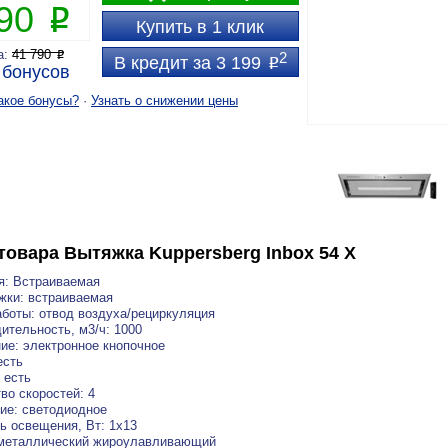
990
P
Купить в 1 клик
а:
41 790
P
2
В кредит за 3 199
P
бонусов
акое бонусы?
·
Узнать о снижении цены
товара
Вытяжка Kuppersberg Inbox 54 X
я: Встраиваемая
жки: встраиваемая
боты: отвод воздуха/рециркуляция
ительность, м3/ч: 1000
ие: электронное кнопочное
есть
 есть
во скоростей: 4
ие: светодиодное
 освещения, Вт: 1x13
 металлический жироулавливающий