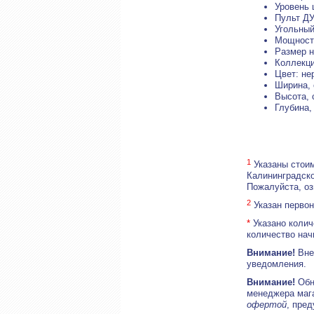
Уровень 
Пульт ДУ
Угольный
Мощность
Размер н
Коллекци
Цвет: не
Ширина, 
Высота, 
Глубина,
1
Указаны стоим
Калининградско
Пожалуйста, о
2
Указан первон
*
Указано колич
количество нач
Внимание!
Внеш
уведомления.
Внимание!
Обн
менеджера маг
офертой
, пре