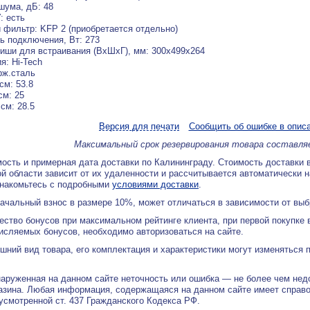
шума, дБ: 48
: есть
 фильтр: KFP 2 (приобретается отдельно)
 подключения, Вт: 273
иши для встраивания (ВхШхГ), мм: 300х499х264
я: Hi-Tech
рж.сталь
см: 53.8
см: 25
 см: 28.5
Версия для печати
Сообщить об ошибке в опис
Максимальный срок резервирования товара составля
ость и примерная дата доставки по Калининграду. Стоимость доставки 
й области зависит от их удаленности и рассчитывается автоматически 
знакомьтесь с подробными
условиями доставки
.
ачальный взнос в размере 10%, может отличаться в зависимости от вы
ество бонусов при максимальном рейтинге клиента, при первой покупке
исляемых бонусов, необходимо авторизоваться на сайте.
ний вид товара, его комплектация и характеристики могут изменяться 
аруженная на данном сайте неточность или ошибка — не более чем нед
азина. Любая информация, содержащаяся на данном сайте имеет справ
дусмотренной ст. 437 Гражданского Кодекса РФ.