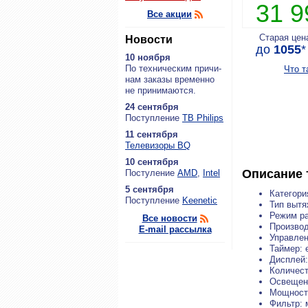
31 
Все акции
Старая цен
Новости
до
1055
*
10 ноября
По тех­ни­че­ским при­чи­
Что т
нам за­ка­зы вре­мен­но
не при­ни­ма­ют­ся.
24 сентября
По­ступ­ле­ние
ТВ Philips
11 сентября
Теле­ви­зо­ры BQ
10 сентября
Описание 
По­сту­ле­ние
AMD
,
Intel
5 сентября
Категори
По­ступ­ле­ние
Keenetic
Тип вытя
Режим ра
Все новости
Производ
E-mail рассылка
Управлен
Таймер: 
Дисплей:
Количест
Освещен
Мощность
Фильтр: