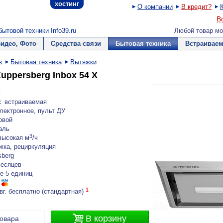
хостинг
О компании
В кредит?
В
ытовой техники Info39.ru
Любой товар мо
Видео, Фото
Средства связи
Бытовая техника
Встраиваем
в
Бытовая техника
Вытяжки
uppersberg Inbox 54 X
м
:
встраиваемая
лектронное, пульт ДУ
овой
аль
3
высокая м
/ч
жка, рециркуляция
sberg
месяцев
е 5 единиц
1
вг. бесплатно (стандартная)

В корзину
товара