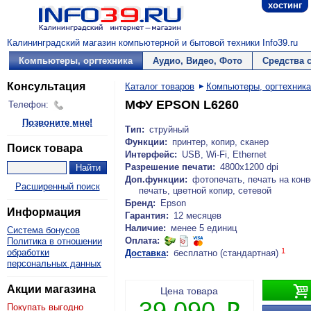
хостинг
Калининградский магазин компьютерной и бытовой техники Info39.ru
Компьютеры, оргтехника
Аудио, Видео, Фото
Средства 
Консультация
Каталог товаров
Компьютеры, оргтехника
МФУ EPSON L6260
Телефон:
Позвоните мне!
Тип:
струйный
Функции:
принтер, копир, сканер
Поиск товара
Интерфейс:
USB, Wi-Fi, Ethernet
Разрешение печати:
4800x1200 dpi
Доп.функции:
фотопечать, печать на конв
Расширенный поиск
печать, цветной копир, сетевой
Бренд:
Epson
Информация
Гарантия:
12 месяцев
Наличие:
менее 5 единиц
Система бонусов
Оплата:
Политика в отношении
1
обработки
Доставка
:
бесплатно (стандартная)
персональных данных

Акции магазина
Цена товара
39 090
Покупать выгодно