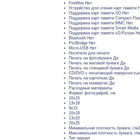
FireWire Нет
Устройство для чтения карт памяти 
Поддержка карт памяти SD Нет
Поддержка карт памяти Compact Fla
Поддержка карт памяти MMC Нет
Поддержка карт памяти Smart Media
Поддержка карт памяти xD-Picture Н
Bluetooth Нет
PictBridge Нет
Micro-USB Нет
Носители для печати
Печать на фотобумаге Да
Печать на матовой бумаге Да
Печать на глянцевой бумаге Да
CD/DVD с печатающей поверхностью
Печать на карточках Да
Печать на конвертах Да
Расxодные материалы
Формат фотографий, см
10x15
13x18
9x13
10x18
13x20
20x25
Минимальная плотность бумаги, г/м2
Максимальная плотность бумаги, г/м
Тип чернил