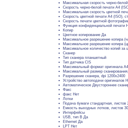
Максимальная скорость черно-белой 
Скорость черно-белой печати A4 (ISO)
Максимальная скорость цветной печа
Скорость цветной печати A4 (ISO), ст
Скорость печати цветной фотографии 
Функция конфиденциальной печати 
Копир
Цветное копирование Да
Максимальное разрешение копира (ч/
Максимальное разрешение копира (цв
Максимальное количество копий за ц
Сканер
Тип сканера планшетный
Тип датчика CIS
Максимальный формат оригинала A
Максимальный размер сканирования
Разрешение сканера, dpi 1200x2400
Устройство автоподачи оригиналов Н
Автоматическое Двустороннее скани
Факс
факс Нет
Лотки
Подача бумаги стандартная, листов 
Емкость выxодныx лотков, листов 3
Интерфейсы
USB, тип B Да
Ethernet Да
LPT Нет