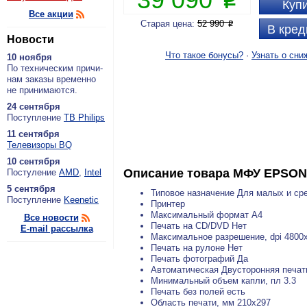
P
Купи
Все акции
Старая цена:
52 990
P
В кред
Новости
Что такое бонусы?
·
Узнать о сни
10 ноября
По тех­ни­че­ским при­чи­
нам за­ка­зы вре­мен­но
не при­ни­ма­ют­ся.
24 сентября
По­ступ­ле­ние
ТВ Philips
11 сентября
Теле­ви­зо­ры BQ
10 сентября
Описание товара
МФУ EPSON
По­сту­ле­ние
AMD
,
Intel
5 сентября
Типовое назначение Для малых и ср
По­ступ­ле­ние
Keenetic
Принтер
Максимальный формат A4
Все новости
Печать на CD/DVD Нет
E-mail рассылка
Максимальное разрешение, dpi 4800
Печать на рулоне Нет
Печать фотографий Да
Автоматическая Двусторонняя печат
Минимальный объем капли, пл 3.3
Печать без полей есть
Область печати, мм 210x297