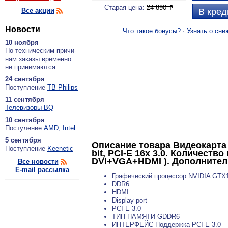
Старая цена:
24 890
P
Все акции
В кред
Новости
Что такое бонусы?
·
Узнать о сни
10 ноября
По тех­ни­че­ским при­чи­
нам за­ка­зы вре­мен­но
не при­ни­ма­ют­ся.
24 сентября
По­ступ­ле­ние
ТВ Philips
11 сентября
Теле­ви­зо­ры BQ
10 сентября
По­сту­ле­ние
AMD
,
Intel
5 сентября
Описание товара
Видеокарта
По­ступ­ле­ние
Keenetic
bit, PCI-E 16x 3.0. Количеств
DVI+VGA+HDMI ). Дополнитель
Все новости
E-mail рассылка
Графический процессор NVIDIA GTX
DDR6
HDMI
Display port
PCI-E 3.0
ТИП ПАМЯТИ GDDR6
ИНТЕРФЕЙС Поддержка PCI-E 3.0