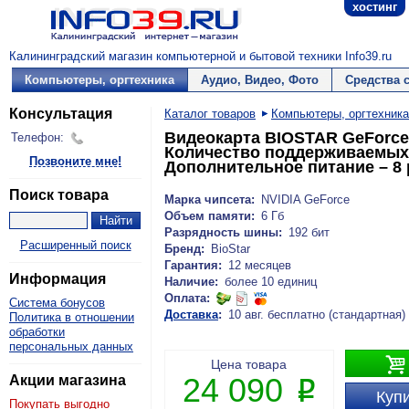
хостинг
Калининградский магазин компьютерной и бытовой техники Info39.ru
Компьютеры, оргтехника
Аудио, Видео, Фото
Средства 
Консультация
Каталог товаров
Компьютеры, оргтехника
Видеокарта BIOSTAR GeForce 
Телефон:
Количество поддерживаемых м
Позвоните мне!
Дополнительное питание – 8 p
Поиск товара
Марка чипсета:
NVIDIA GeForce
Объем памяти:
6 Гб
Разрядность шины:
192 бит
Расширенный поиск
Бренд:
BioStar
Гарантия:
12 месяцев
Информация
Наличие:
более 10 единиц
Оплата:
Система бонусов
Доставка
:
10 авг. бесплатно (стандартная)
Политика в отношении
обработки
персональных данных

Цена товара
24 090
Акции магазина
P
Купи
Покупать выгодно