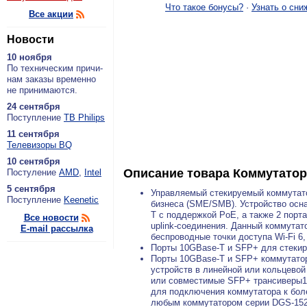
Что такое бонусы?
·
Узнать о сни
Все акции
Новости
10 ноября
По тех­ни­че­ским при­чи­
нам за­ка­зы вре­мен­но
не при­ни­ма­ют­ся.
24 сентября
По­ступ­ле­ние
ТВ Philips
11 сентября
Теле­ви­зо­ры BQ
10 сентября
Описание товара
Коммутатор
По­сту­ле­ние
AMD
,
Intel
5 сентября
Управляемый стекируемый коммутато
По­ступ­ле­ние
Keenetic
бизнеса (SME/SMB). Устройство осна
T с поддержкой PoE, а также 2 пор
Все новости
uplink-соединения. Данный коммутат
E-mail рассылка
беспроводные точки доступа Wi-Fi 6
Порты 10GBase-T и SFP+ для стекиро
Порты 10GBase-T и SFP+ коммутатор
устройств в линейной или кольцево
или совместимые SFP+ трансиверы1.
для подключения коммутатора к боле
любым коммутатором серии DGS-1520