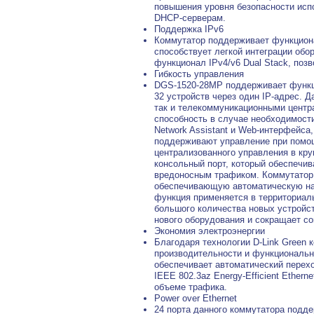
повышения уровня безопасности исп
DHCP-серверам.
Поддержка IPv6
Коммутатор поддерживает функциона
способствует легкой интеграции об
функционал IPv4/v6 Dual Stack, поз
Гибкость управления
DGS-1520-28MP поддерживает функци
32 устройств через один IP-адрес. 
так и телекоммуникационными центр
способность в случае необходимост
Network Assistant и Web-интерфейса
поддерживают управление при помощ
централизованного управления в кру
консольный порт, который обеспечив
вредоносным трафиком. Коммутатор 
обеспечивающую автоматическую нас
функция применяется в территориал
большого количества новых устройст
нового оборудования и сокращает с
Экономия электроэнергии
Благодаря технологии D-Link Green
производительности и функциональн
обеспечивает автоматический перех
IEEE 802.3az Energy-Efficient Ether
объеме трафика.
Power over Ethernet
24 порта данного коммутатора подд