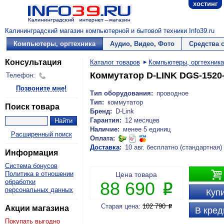
хостинг
Калининградский магазин компьютерной и бытовой техники Info39.ru
Компьютеры, оргтехника
Аудио, Видео, Фото
Средства 
Консультация
Каталог товаров
Компьютеры, оргтехника
Коммутатор D-LINK DGS-1520
Телефон:
Позвоните мне!
Тип оборудования:
проводное
Тип:
коммутатор
Поиск товара
Бренд:
D-Link
Гарантия:
12 месяцев
Наличие:
менее 5 единиц
Расширенный поиск
Оплата:
Доставка
:
10 авг. бесплатно (стандартная)
Информация
Система бонусов

Политика в отношении
Цена товара
обработки
88 690
P
персональных данных
Купи
Старая цена:
102 790
P
Акции магазина
В кред
Покупать выгодно