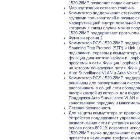
1520-28MP позволяет подключиться 
Маршрутизация сетевого трафика
Коммутатор поддерживает статическ
группами пользователей в разных се
маршрутизацией внутри локальной се
которому в таком случае можно пор
1520-28MP поддерживает протоколы
Функции уровня 2
Коммутатор DGS-1520-28MP поддержив
Spanning Tree Protocol (STP) и Link
подключить серверы к коммутатору 
функции диагностики кабеля и Loopb
проблемы в сети. Функция Loopback 
на котором обнаружена петля. Функц
Auto Surveillance VLAN и Auto Voice
Коммутатор DGS-1520-28MP поддержив
решением для развертывания систем
распознавать в общей сети оборудо
внутри каждой из которых для виде
Поддержка Auto Surveillance VLAN и
качественную передачу и максималь
Сетевая безопасность
Для защиты коммутатора от вредонос
Устройство поддерживает управлени
развертывания сети и устраняя необ
основе порта 802.1X позволяет исп
1520-28MP также поддерживает функ
привести к изменению трафика или 