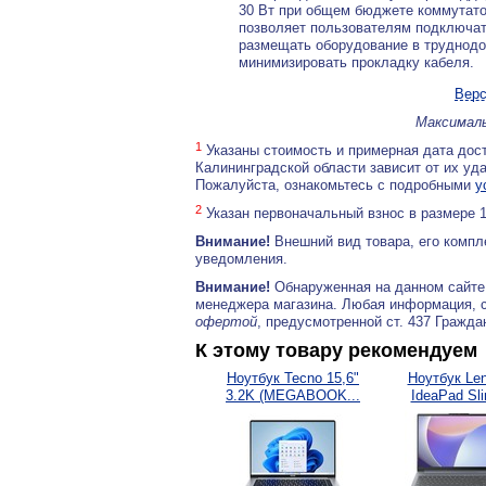
30 Вт при общем бюджете коммутатор
позволяет пользователям подключат
размещать оборудование в труднодо
минимизировать прокладку кабеля.
Верс
Максималь
1
Указаны стоимость и примерная дата дост
Калининградской области зависит от их уд
Пожалуйста, ознакомьтесь с подробными
у
2
Указан первоначальный взнос в размере 
Внимание!
Внешний вид товара, его компл
уведомления.
Внимание!
Обнаруженная на данном сайте
менеджера магазина. Любая информация, 
офертой
, предусмотренной ст. 437 Гражда
К этому товару рекомендуем
Ноутбук Tecno 15,6"
Ноутбук Le
3.2K (MEGABOOK...
IdeaPad Sl
15IAH8..