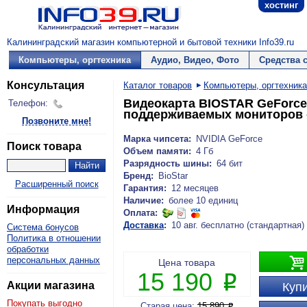
хостинг
Калининградский магазин компьютерной и бытовой техники Info39.ru
Компьютеры, оргтехника
Аудио, Видео, Фото
Средства 
Консультация
Каталог товаров
Компьютеры, оргтехника
Видеокарта BIOSTAR GeForce 
Телефон:
поддерживаемых мониторов - 
Позвоните мне!
Марка чипсета:
NVIDIA GeForce
Поиск товара
Объем памяти:
4 Гб
Разрядность шины:
64 бит
Бренд:
BioStar
Расширенный поиск
Гарантия:
12 месяцев
Наличие:
более 10 единиц
Информация
Оплата:
Доставка
:
10 авг. бесплатно (стандартная)
Система бонусов
Политика в отношении
обработки

персональных данных
Цена товара
15 190
P
Акции магазина
Купи
Покупать выгодно
Старая цена:
15 890
P