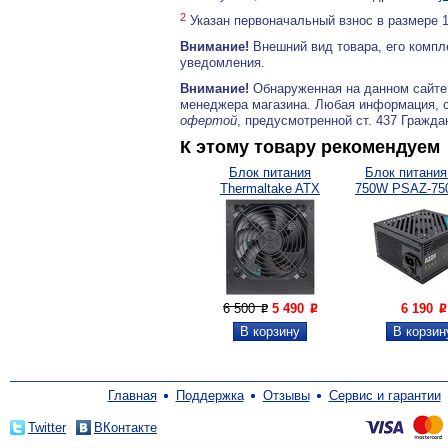
2
Указан первоначальный взнос в размере 
Внимание!
Внешний вид товара, его компл
уведомления.
Внимание!
Обнаруженная на данном сайте
менеджера магазина. Любая информация, 
офертой
, предусмотренной ст. 437 Гражда
К этому товару рекомендуем
Блок питания
Блок питания
Thermaltake ATX
750W PSAZ-750
650W...
6 500
5 490
6 190
P
P
P
Главная
Поддержка
Отзывы
Сервис и гарантии
Twitter
ВКонтакте