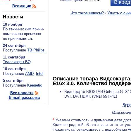
В кред
Все акции
Что такое бонусы?
·
Узнать о сни
Новости
10 ноября
По тех­ни­че­ским при­чи­
нам за­ка­зы вре­мен­но
не при­ни­ма­ют­ся.
24 сентября
По­ступ­ле­ние
ТВ Philips
11 сентября
Теле­ви­зо­ры BQ
10 сентября
По­сту­ле­ние
AMD
,
Intel
Описание товара
Видеокарта 
5 сентября
E16x 3.0. Количество поддерж
По­ступ­ле­ние
Keenetic
Видеокарта BIOSTAR GeForce GTX105
Все новости
DVI, DP, HDMI. (VN1T55TF41)
E-mail рассылка
Верс
Максималь
1
Указаны стоимость и примерная дата дост
Калининградской области зависит от их уд
Пожалуйста, ознакомьтесь с подробными
у