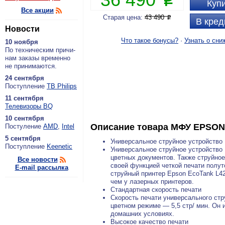
P
Купи
Все акции
Старая цена:
43 490
P
В кред
Новости
Что такое бонусы?
·
Узнать о сни
10 ноября
По тех­ни­че­ским при­чи­
нам за­ка­зы вре­мен­но
не при­ни­ма­ют­ся.
24 сентября
По­ступ­ле­ние
ТВ Philips
11 сентября
Теле­ви­зо­ры BQ
10 сентября
Описание товара
МФУ EPSON 
По­сту­ле­ние
AMD
,
Intel
5 сентября
Универсальное струйное устройство
По­ступ­ле­ние
Keenetic
Универсальное струйное устройство 
цветных документов. Также струйно
Все новости
своей функцией четкой печати полут
E-mail рассылка
струйный принтер Epson EcoTank L42
чем у лазерных принтеров.
Стандартная скорость печати
Скорость печати универсального стр
цветном режиме — 5,5 стр/ мин. Он 
домашних условиях.
Высокое качество печати