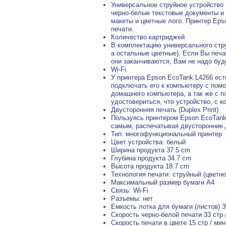
Универсальное струйное устройство
черно-белые текстовые документы и
макеты и цветные лого. Принтер Eps
печати.
Количество картриджей
В комплектацию универсального стру
а остальные цветные). Если Вы печа
они заканчиваются, Вам не надо буд
Wi-Fi
У принтера Epson EcoTank L4266 ест
подключать его к компьютеру с пом
домашнего компьютера, а так же с п
удостовериться, что устройство, с к
Двусторонняя печать (Duplex Print)
Пользуясь принтером Epson EcoTank
самым, распечатывая двусторонние 
Тип: многофункциональный принтер
Цвет устройства: белый
Ширина продукта 37.5 cm
Глубина продукта 34.7 cm
Высота продукта 18.7 cm
Технология печати: струйный (цветно
Максимальный размер бумаги A4
Связь: Wi-Fi
Разъемы: нет
Емкость лотка для бумаги (листов) 3
Скорость черно-белой печати 33 стр 
Скорость печати в цвете 15 стр / мин