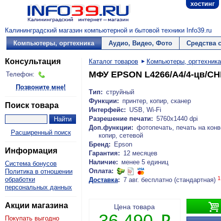
хостинг
Калининградский магазин компьютерной и бытовой техники Info39.ru
Компьютеры, оргтехника
Аудио, Видео, Фото
Средства 
Консультация
Каталог товаров
Компьютеры, оргтехника
МФУ EPSON L4266/A4/4-цв/С
Телефон:
Позвоните мне!
Тип:
струйный
Функции:
принтер, копир, сканер
Поиск товара
Интерфейс:
USB, Wi-Fi
Разрешение печати:
5760x1440 dpi
Доп.функции:
фотопечать, печать на конв
Расширенный поиск
копир, сетевой
Бренд:
Epson
Информация
Гарантия:
12 месяцев
Наличие:
менее 5 единиц
Система бонусов
Оплата:
Политика в отношении
1
обработки
Доставка
:
7 авг. бесплатно (стандартная)
персональных данных

Акции магазина
Цена товара
36 490
Покупать выгодно