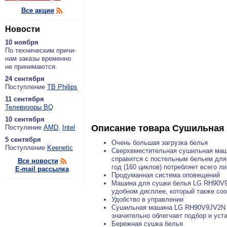
Все акции
Новости
10 ноября
По тех­ни­че­ским при­чи­
нам за­ка­зы вре­мен­но
не при­ни­ма­ют­ся.
24 сентября
По­ступ­ле­ние
ТВ Philips
11 сентября
Теле­ви­зо­ры BQ
10 сентября
Описание товара
Сушильная 
По­сту­ле­ние
AMD
,
Intel
5 сентября
Очень большая загрузка белья
По­ступ­ле­ние
Keenetic
Сверхвместительная сушильная маши
справится с постельным бельем для
Все новости
год (160 циклов) потребляет всего л
E-mail рассылка
Продуманная система оповещений
Машина для сушки белья LG RH90V9J
удобном дисплее, который также соо
Удобство в управлении
Сушильная машина LG RH90V9JV2N с 
значительно облегчает подбор и уста
Бережная сушка белья