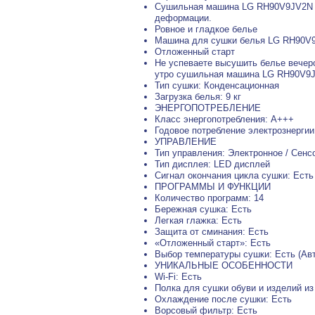
Сушильная машина LG RH90V9JV2N бе
деформации.
Ровное и гладкое белье
Машина для сушки белья LG RH90V9
Отложенный старт
Не успеваете высушить белье вечеро
утро сушильная машина LG RH90V9J
Тип сушки: Конденсационная
Загрузка белья: 9 кг
ЭНЕРГОПОТРЕБЛЕНИЕ
Класс энергопотребления: A+++
Годовое потребление электрознергии 
УПРАВЛЕНИЕ
Тип управления: Электронное / Сенс
Тип дисплея: LED дисплей
Сигнал окончания цикла сушки: Есть
ПРОГРАММЫ И ФУНКЦИИ
Количество программ: 14
Бережная сушка: Есть
Легкая глажка: Есть
Защита от сминания: Есть
«Отложенный старт»: Есть
Выбор температуры сушки: Есть (Ав
УНИКАЛЬНЫЕ ОСОБЕННОСТИ
Wi-Fi: Есть
Полка для сушки обуви и изделий из
Охлаждение после сушки: Есть
Ворсовый фильтр: Есть