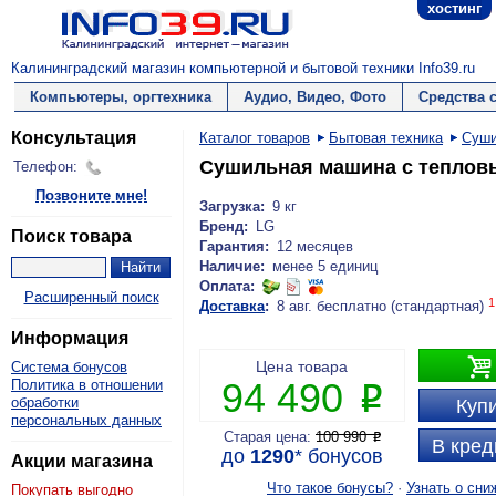
хостинг
Калининградский магазин компьютерной и бытовой техники Info39.ru
Компьютеры, оргтехника
Аудио, Видео, Фото
Средства 
Консультация
Каталог товаров
Бытовая техника
Суши
Сушильная машина с теплов
Телефон:
Позвоните мне!
Загрузка:
9 кг
Бренд:
LG
Поиск товара
Гарантия:
12 месяцев
Наличие:
менее 5 единиц
Оплата:
Расширенный поиск
1
Доставка
:
8 авг. бесплатно (стандартная)
Информация

Цена товара
Система бонусов
94 490
Политика в отношении
P
обработки
Купи
персональных данных
Старая цена:
100 990
P
В кред
до
1290
*
бонусов
Акции магазина
Что такое бонусы?
·
Узнать о сни
Покупать выгодно