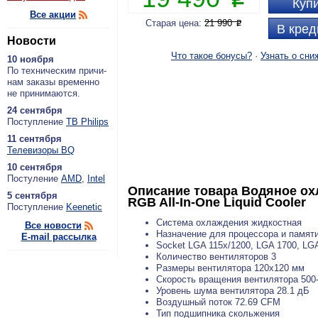
Купи
Все акции
Старая цена:
21 990
P
В кред
Новости
Что такое бонусы?
·
Узнать о сни
10 ноября
По тех­ни­че­ским при­чи­
нам за­ка­зы вре­мен­но
не при­ни­ма­ют­ся.
24 сентября
По­ступ­ле­ние
ТВ Philips
11 сентября
Теле­ви­зо­ры BQ
10 сентября
По­сту­ле­ние
AMD
,
Intel
Описание товара
Водяное охл
5 сентября
RGB All-In-One Liquid Cooler
По­ступ­ле­ние
Keenetic
Система охлаждения жидкостная
Все новости
Назначение для процессора и памят
E-mail рассылка
Socket LGA 115x/1200, LGA 1700, LG
Количество вентиляторов 3
Размеры вентилятора 120x120 мм
Скорость вращения вентилятора 500
Уровень шума вентилятора 28.1 дБ
Воздушный поток 72.69 CFM
Тип подшипника скольжения