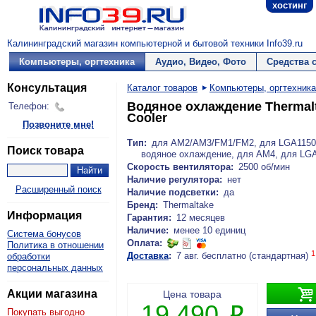
хостинг
Калининградский магазин компьютерной и бытовой техники Info39.ru
Компьютеры, оргтехника
Аудио, Видео, Фото
Средства 
Консультация
Каталог товаров
Компьютеры, оргтехника
Водяное охлаждение Thermalta
Телефон:
Cooler
Позвоните мне!
Тип:
для AM2/AM3/FM1/FM2, для LGA1150/
Поиск товара
водяное охлаждение, для AM4, для LG
Скорость вентилятора:
2500 об/мин
Наличие регулятора:
нет
Расширенный поиск
Наличие подсветки:
да
Бренд:
Thermaltake
Информация
Гарантия:
12 месяцев
Наличие:
менее 10 единиц
Система бонусов
Оплата:
Политика в отношении
1
Доставка
:
7 авг. бесплатно (стандартная)
обработки
персональных данных

Акции магазина
Цена товара
19 490
P
Покупать выгодно