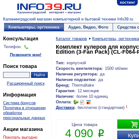
хостинг
Калининградский магазин компьютерной и бытовой техники Info39.ru
Компьютеры, оргтехника
Аудио, Видео, Фото
Средства 
Консультация
Каталог товаров
Компьютеры, оргтехника
Комплект кулеров для корпуса
Телефон:
Edition (3-Fan Pack) (CL-F064
Позвоните мне!
Тип:
корпусной
Поиск товара
Скорость вентилятора:
1500 об/мин
Наличие регулятора:
да
Наличие подсветки:
да
Расширенный поиск
Бренд:
Thermaltake
Гарантия:
12 месяцев
Информация
Наличие:
более 10 единиц
Оплата:
Система бонусов
1
Доставка
:
бесплатно (стандартная)
Политика в отношении
обработки
персональных данных

Цена товара
Акции магазина
4 090
P
Купи
Покупать выгодно