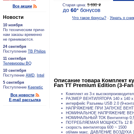
Старая цена:
5 690
P
Все акции
до
60
*
бонусов
Новости
Что такое бонусы?
·
Узнать о сни
10 ноября
По тех­ни­че­ским при­чи­
нам за­ка­зы вре­мен­но
не при­ни­ма­ют­ся.
24 сентября
По­ступ­ле­ние
ТВ Philips
11 сентября
Теле­ви­зо­ры BQ
10 сентября
По­сту­ле­ние
AMD
,
Intel
Описание товара
Комплект ку
5 сентября
Fan TT Premium Edition (3-Fa
По­ступ­ле­ние
Keenetic
Комплект из 3-х высокопроизводите
Все новости
РАЗМЕР ВЕНТИЛЯТОРА 140 x 140 x
E-mail рассылка
интерфейс Разъемы USB 2.0 (9-конт
НАПРЯЖЕНИЕ ПРИ ЗАПУСКЕ ВЕНТИ
НОМИНАЛЬНОЕ НАПРЯЖЕНИЕ ВЕНТИ
НОМИНАЛЬНЫЙ ТОК Вентилятор 0,55 
ПОТРЕБЛЯЕМАЯ МОЩНОСТЬ 12 В – 8,2
скорость вентилятора 600 ~ 1500
об/мин макс. ДАВЛЕНИЕ ВОЗДУХА 1