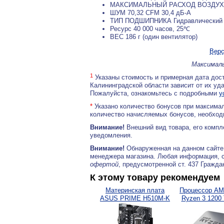
МАКСИМАЛЬНЫЙ РАСХОД ВОЗДУ
ШУМ 70,32 CFM 30,4 дБ-А
ТИП ПОДШИПНИКА Гидравлический 
Ресурс 40 000 часов, 25℃
ВЕС 186 г (один вентилятор)
Верс
Максималь
1
Указаны стоимость и примерная дата дост
Калининградской области зависит от их уд
Пожалуйста, ознакомьтесь с подробными
у
*
Указано количество бонусов при максимал
количество начисляемых бонусов, необходи
Внимание!
Внешний вид товара, его компл
уведомления.
Внимание!
Обнаруженная на данном сайте
менеджера магазина. Любая информация, 
офертой
, предусмотренной ст. 437 Гражда
К этому товару рекомендуем
Материнская плата
Процессор A
ASUS PRIME H510M-K
Ryzen 3 1200 T