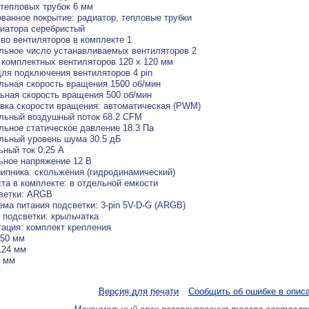
тепловых трубок 6 мм
ванное покрытие: радиатор, тепловые трубки
иатора серебристый
во вентиляторов в комплекте 1
ьное число устанавливаемых вентиляторов 2
комплектных вентиляторов 120 x 120 мм
ля подключения вентиляторов 4 pin
ьная скорость вращения 1500 об/мин
ная скорость вращения 500 об/мин
вка скорости вращения: автоматическая (PWM)
льный воздушный поток 68.2 CFM
ьное статическое давление 18.3 Па
льный уровень шума 30.5 дБ
ный ток 0.25 А
ное напряжение 12 В
ипника: скольжения (гидродинамический)
та в комплекте: в отдельной емкости
ветки: ARGB
ема питания подсветки: 3-pin 5V-D-G (ARGB)
 подсветки: крыльчатка
ация: комплект крепления
150 мм
124 мм
2 мм
г
Версия для печати
Сообщить об ошибке в опис