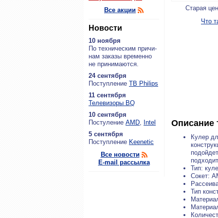
Старая це
Все акции
Что т
Новости
10 ноября
По тех­ни­че­ским при­чи­
нам за­ка­зы вре­мен­но
не при­ни­ма­ют­ся.
24 сентября
По­ступ­ле­ние
ТВ Philips
11 сентября
Теле­ви­зо­ры BQ
10 сентября
Описание 
По­сту­ле­ние
AMD
,
Intel
5 сентября
Кулер дл
По­ступ­ле­ние
Keenetic
конструк
подойдет
Все новости
подходит
E-mail рассылка
Тип: кул
Сокет: A
Рассеив
Тип конс
Материа
Материа
Количест