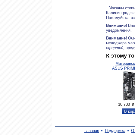
1
Указаны стоим
Калининградско
Пожалуйста, о
Внимание!
Внеш
уведомления.
Внимание!
Обн
менеджера маг
офертой
, пре
К этому т
Материнск
ASUS PRIM
10 700
P
Главная
Поддержка
О