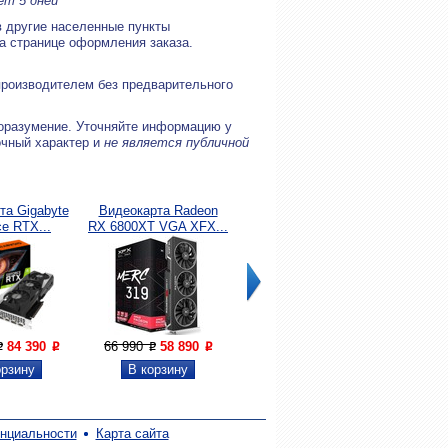
ет 5 дней
в другие населенные пункты
на странице оформления заказа.
производителем без предварительного
оразумение. Уточняйте информацию у
очный характер и
не является публичной
та Gigabyte
Видеокарта Radeon
Жесткий диск SSDM.2
Жестк
e RTX...
RX 6800XT VGA XFX...
2Tb Samsung 970...
M.2 500
84 390
66 990
58 890
22 390
17 290
7 49
P
P
P
P
P
P
нциальности
Карта сайта