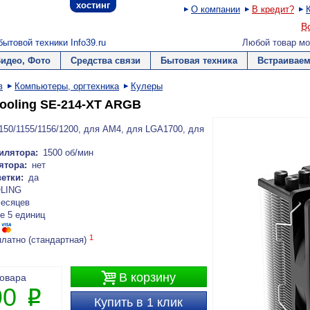
хостинг
О компании
В кредит?
В
ытовой техники Info39.ru
Любой товар мо
Видео, Фото
Средства связи
Бытовая техника
Встраиваем
в
Компьютеры, оргтехника
Кулеры
Cooling SE-214-XT ARGB
50/1155/1156/1200, для AM4, для LGA1700, для
илятора:
1500 об/мин
ятора:
нет
етки:
да
OLING
месяцев
е 5 единиц
1
платно (стандартная)

В корзину
товара
90
P
Купить в 1 клик