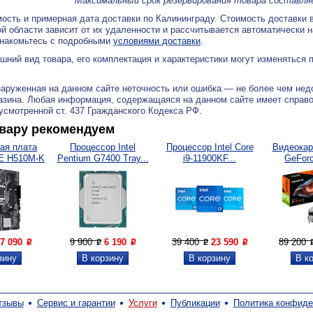
Максимальный срок резервирования товара составля
ость и примерная дата доставки по Калининграду. Стоимость доставки 
й области зависит от их удаленности и рассчитывается автоматически 
знакомьтесь с подробными
условиями доставки
.
ний вид товара, его комплектация и характеристики могут изменяться 
аруженная на данном сайте неточность или ошибка — не более чем нед
азина. Любая информация, содержащаяся на данном сайте имеет справ
дусмотренной ст. 437 Гражданского Кодекса РФ.
овару рекомендуем
ая плата
Процессор Intel
Процессор Intel Core
Видеокар
E H510M-K
Pentium G7400 Tray...
i9-11900KF...
GeForc
7 090
9 900
6 190
39 400
23 590
89 200
P
P
P
P
P
тзывы
Сервис и гарантии
Услуги
Публикации
Политика конфиде