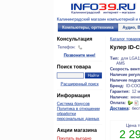
Калининградский магазин компьютерной и б
Компьютеры, оргтехника
Аудио, 
Консультация
Каталог товаро
Кулер ID-
Телефон:
Позвоните мне!
Тип:
для LGA11
AM5
Поиск товара
Скорость вент
Наличие регул
Наличие подсв
Расширенный поиск
Бренд:
ID-CO
Гарантия:
12 
Информация
Наличие:
мене
Оплата:
Система бонусов
Доставка
:
бес
Политика в отношении
обработки
персональных данных
Цена 
Акции магазина
2 2
Покупать выгодно