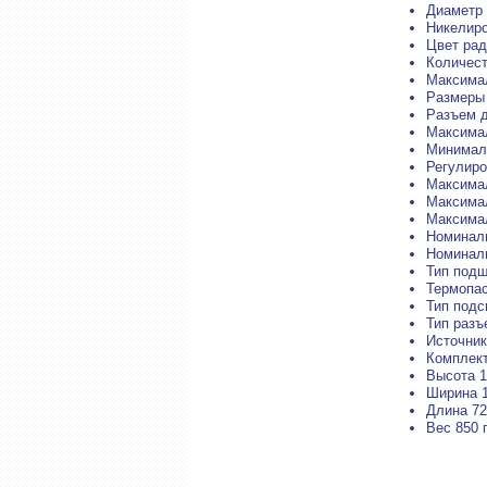
Диаметр 
Никелиро
Цвет рад
Количест
Максимал
Размеры 
Разъем д
Максимал
Минималь
Регулиро
Максима
Максимал
Максима
Номиналь
Номиналь
Тип подш
Термопас
Тип подс
Тип разъ
Источник
Комплект
Высота 
Ширина 
Длина 7
Вес 850 