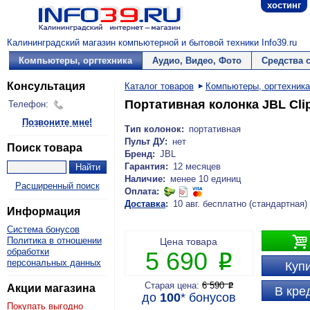
хостинг
Калининградский магазин компьютерной и бытовой техники Info39.ru
Компьютеры, оргтехника
Аудио, Видео, Фото
Средства 
Консультация
Каталог товаров
Компьютеры, оргтехника
Портативная колонка JBL Clip
Телефон:
Позвоните мне!
Тип колонок:
портативная
Пульт ДУ:
нет
Поиск товара
Бренд:
JBL
Гарантия:
12 месяцев
Наличие:
менее 10 единиц
Расширенный поиск
Оплата:
Доставка
:
10 авг. бесплатно (стандартная)
Информация
Система бонусов

Политика в отношении
Цена товара
обработки
5 690
P
персональных данных
Купи
Старая цена:
6 590
P
Акции магазина
В кре
до
100
*
бонусов
Покупать выгодно