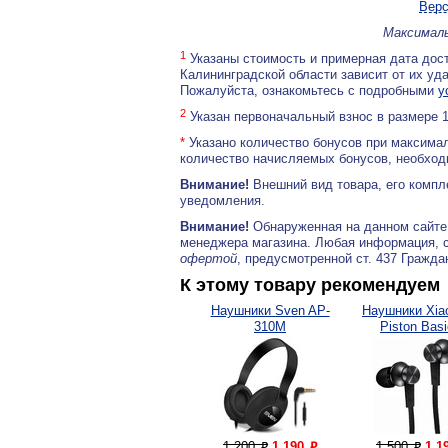
Верс
Максималь
1
Указаны стоимость и примерная дата дост
Калининградской области зависит от их уд
Пожалуйста, ознакомьтесь с подробными
у
2
Указан первоначальный взнос в размере 
*
Указано количество бонусов при максимал
количество начисляемых бонусов, необходи
Внимание!
Внешний вид товара, его компл
уведомления.
Внимание!
Обнаруженная на данном сайте
менеджера магазина. Любая информация, 
офертой
, предусмотренной ст. 437 Гражда
К этому товару рекомендуем
Наушники Sven AP-
Наушники Xia
310M
Piston Basi
1 200
1 190
1 500
1 1
P
P
P