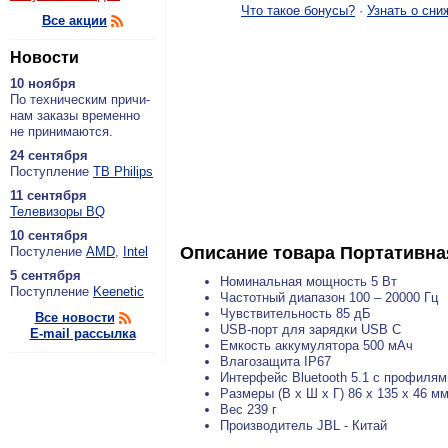
Что такое бонусы?
·
Узнать о сни
Все акции
Новости
10 ноября
По тех­ни­че­ским при­чи­
нам за­ка­зы вре­мен­но
не при­ни­ма­ют­ся.
24 сентября
По­ступ­ле­ние
ТВ Philips
11 сентября
Теле­ви­зо­ры BQ
10 сентября
Описание товара
Портативная
По­сту­ле­ние
AMD
,
Intel
5 сентября
Номинальная мощность 5 Вт
По­ступ­ле­ние
Keenetic
Частотный диапазон 100 – 20000 Гц
Чувствительность 85 дБ
Все новости
USB-порт для зарядки USB C
E-mail рассылка
Емкость аккумулятора 500 мАч
Влагозащита IP67
Интерфейс Bluetooth 5.1 с профиля
Размеры (В х Ш х Г) 86 x 135 x 46 м
Вес 239 г
Производитель JBL - Китай