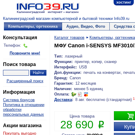
хостинг
Калининградский магазин компьютерной и бытовой техники Info39.ru
Компьютеры, оргтехника
Аудио, Видео, Фото
Средства 
Консультация
Каталог товаров
Компьютеры, оргтехника
МФУ Canon i-SENSYS MF3010/A
Телефон:
Позвоните мне!
Тип:
лазерный
Функции:
принтер, копир, сканер
Поиск товара
Интерфейс:
USB
Доп.функции:
печать на конвертах, печат
Бренд:
Canon
Расширенный поиск
Гарантия:
12 месяцев
Наличие:
менее 5 единиц
Информация
Оплата:
1
Доставка
:
8 авг. бесплатно (стандартная)
Система бонусов
Политика в отношении
обработки
персональных данных

Цена товара
28 690
P
Акции магазина
Купи
Покупать выгодно