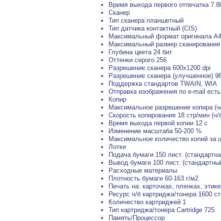
Время выхода первого отпечатка 7.80
Сканер
Тип сканера планшетный
Тип датчика контактный (CIS)
Максимальный формат оригинала A
Максимальный размер сканирования
Глубина цвета 24 бит
Оттенки серого 256
Разрешение сканера 600x1200 dpi
Разрешение сканера (улучшенное) 96
Поддержка стандартов TWAIN, WIA
Отправка изображения по e-mail есть
Копир
Максимальное разрешение копира (ч/
Скорость копирования 18 стр/мин (ч/
Время выхода первой копии 12 с
Изменение масштаба 50-200 %
Максимальное количество копий за ц
Лотки
Подача бумаги 150 лист. (стандартна
Вывод бумаги 100 лист. (стандартны
Расходные материалы
Плотность бумаги 60-163 г/м2
Печать на: карточках, пленках, этик
Ресурс ч/б картриджа/тонера 1600 с
Количество картриджей 1
Тип картриджа/тонера Cartridge 725
Память/Процессор