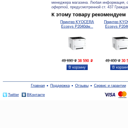
менеджера магазина. Любая информация, 
офертой
, предусмотренной ст. 437 Гражда
К этому товару рекомендуем
Принтер KYOСERA
Принтер KY
Ecosys P2040dw...
Ecosys P2040
49 690
38 590
49 400
30 
P
P
P
Главная
Поддержка
Отзывы
Сервис и гарантии
Twitter
ВКонтакте