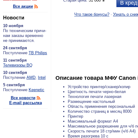
Старая цена:
31 000
P
В кред
Все акции
Что такое бонусы?
·
Узнать о сни
Новости
10 ноября
По тех­ни­че­ским при­чи­
нам за­ка­зы вре­мен­но
не при­ни­ма­ют­ся.
24 сентября
По­ступ­ле­ние
ТВ Philips
11 сентября
Теле­ви­зо­ры BQ
10 сентября
Описание товара
МФУ Canon i
По­сту­ле­ние
AMD
,
Intel
5 сентября
Устройство принтер/сканер/копир
По­ступ­ле­ние
Keenetic
Цветность печати черно-белая
Технология печати лазерная
Все новости
Размещение настольный
E-mail рассылка
Область применения персональный
Количество страниц в месяц 8000
Принтер
Максимальный формат A4
Максимальное разрешение для ч/б пе
Скорость печати 18 стр/мин (ч/б А4)
Время разогрева 10 с