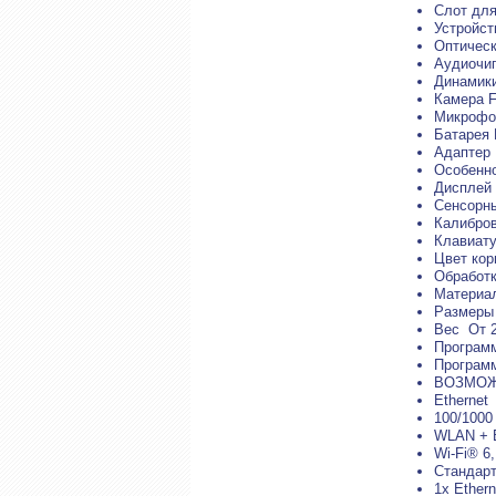
Слот для
Устройст
Оптическ
Аудиочип
Динамики
Камера F
Микрофо
Батарея 
Адаптер 
Особенно
Дисплей 
Сенсорны
Калибров
Клавиату
Цвет кор
Обработк
Материал
Размеры 
Вес От 2
Программ
Программ
ВОЗМОЖ
Ethernet
100/1000
WLAN + B
Wi-Fi® 6
Стандар
1x Ethern