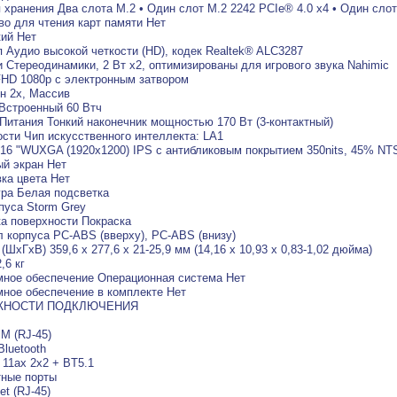
 хранения Два слота M.2 • Один слот M.2 2242 PCIe® 4.0 x4 • Один слот
во для чтения карт памяти Нет
ий Нет
 Аудио высокой четкости (HD), кодек Realtek® ALC3287
 Стереодинамики, 2 Вт x2, оптимизированы для игрового звука Nahimic
HD 1080p с электронным затвором
н 2x, Массив
Встроенный 60 Втч
Питания Тонкий наконечник мощностью 170 Вт (3-контактный)
сти Чип искусственного интеллекта: LA1
16 "WUXGA (1920x1200) IPS с антибликовым покрытием 350nits, 45% NT
й экран Нет
ка цвета Нет
ра Белая подсветка
пуса Storm Grey
а поверхности Покраска
 корпуса PC-ABS (вверху), PC-ABS (внизу)
(ШхГхВ) 359,6 x 277,6 x 21-25,9 мм (14,16 x 10,93 x 0,83-1,02 дюйма)
,6 кг
ное обеспечение Операционная система Нет
ное обеспечение в комплекте Нет
НОСТИ ПОДКЛЮЧЕНИЯ
 М (RJ-45)
luetooth
, 11ax 2x2 + BT5.1
тные порты
et (RJ-45)