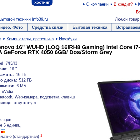
хостинг
О компании
В кредит?
В
ытовой техники Info39.ru
Любой товар
Видео, Фото
Средства связи
Бытовая техника
Встраиваем
в
Компьютеры, оргтехника
Ноутбуки
novo 16" WUHD (LOQ 16IRH8 Gaming) Intel Core i7
A GeForce RTX 4050 6GB/ Dos/Storm Grey
el I7/I5/I3
ана:
16 "
амять:
16 ГБ
о диска:
512 ГБ
памяти:
6 МБ
nVidia
uetooth, Web-камера, подсветка клавиш
ривод:
отсутствует
есяцев
е 5 единиц
1
платно (стандартная)