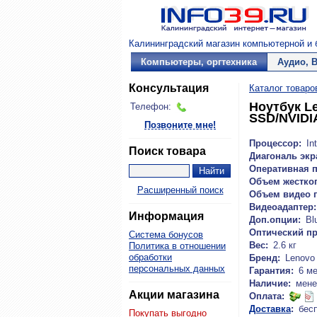
Калининградский магазин компьютерной и б
Компьютеры, оргтехника
Аудио, 
Консультация
Каталог товаро
Ноутбук Le
Телефон:
SSD/NVIDI
Позвоните мне!
Процессор:
Int
Поиск товара
Диагональ экр
Оперативная п
Объем жестког
Расширенный поиск
Объем видео 
Видеоадаптер:
Информация
Доп.опции:
Bl
Оптический п
Система бонусов
Вес:
2.6 кг
Политика в отношении
обработки
Бренд:
Lenovo
персональных данных
Гарантия:
6 м
Наличие:
мене
Акции магазина
Оплата:
Доставка
:
бес
Покупать выгодно