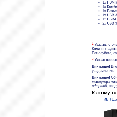
1x HDMI®
1x Комби
1x Разъе
1x USB 3
1x USB-C
2x USB 3
1
Указаны стоим
Калининградско
Пожалуйста, о
2
Указан первон
Внимание!
Внеш
уведомления.
Внимание!
Обн
менеджера маг
офертой
, пре
К этому т
ИБП Exe