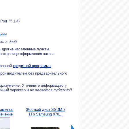
Port ™ 1.4)
ании
ет 5 дней
в другие населенные пункты
на странице оформления заказа.
бранной
кредитной программы
.
производителем без предварительного
оразумение. Уточняйте информацию у
очный характер и
не является публичной
раммное
Жесткий диск SSDM.2
Жесткий диск SSD
Принтер
печение
1Tb Samsung 970...
1000Gb Samsung
soft...
870...