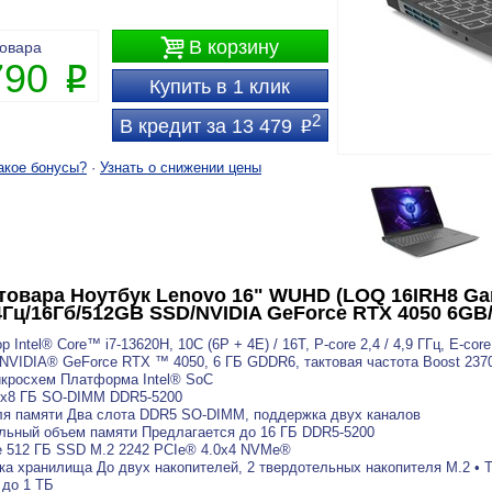

В корзину
товара
790
P
Купить в 1 клик
2
В кредит за 13 479
P
акое бонусы?
·
Узнать о снижении цены
товара
Ноутбук Lenovo 16" WUHD (LOQ 16IRH8 Gami
4Гц/16Гб/512GB SSD/NVIDIA GeForce RTX 4050 6GB/
 Intel® Core™ i7-13620H, 10C (6P + 4E) / 16T, P-core 2,4 / 4,9 ГГц, E-cor
NVIDIA® GeForce RTX ™ 4050, 6 ГБ GDDR6, тактовая частота Boost 237
кросхем Платформа Intel® SoC
2x8 ГБ SO-DIMM DDR5-5200
я памяти Два слота DDR5 SO-DIMM, поддержка двух каналов
ьный объем памяти Предлагается до 16 ГБ DDR5-5200
 512 ГБ SSD M.2 2242 PCIe® 4.0x4 NVMe®
а хранилища До двух накопителей, 2 твердотельных накопителя M.2 • 
до 1 ТБ