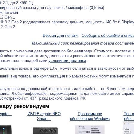
 2.1, до 8 К/60 Гц
нированный разъем для наушников / микрофона (3,5 мм)
м питания
.2 Gen 1
® 3.2 Gen 2 (поддерживает передачу данных, мощность 140 Вт и Display
.2 Gen 2
Версия для печати
Сообщить об ошибке в опис
Максимальный срок резервирования товара составля
ость и примерная дата доставки по Калининграду. Стоимость доставки 
й области зависит от их удаленности и рассчитывается автоматически 
знакомьтесь с подробными
условиями доставки
.
ачальный взнос в размере 10%, может отличаться в зависимости от вы
ний вид товара, его комплектация и характеристики могут изменяться 
аруженная на данном сайте неточность или ошибка — не более чем нед
азина. Любая информация, содержащаяся на данном сайте имеет справ
дусмотренной ст. 437 Гражданского Кодекса РФ.
овару рекомендуем
gate...
ИБП Exegate NEO
Программное
Прог
Smart...
обеспечение Windows
обес
10...
Micro