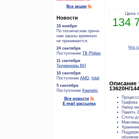
Все акции
Цена 
Новости
134 
10 ноября
По тех­ни­че­ским при­чи­
нам за­ка­зы вре­мен­но
не при­ни­ма­ют­ся.
Что т
24 сентября
По­ступ­ле­ние
ТВ Philips
11 сентября
Теле­ви­зо­ры BQ
10 сентября
По­сту­ле­ние
AMD
,
Intel
Описание 
5 сентября
13620H/14
По­ступ­ле­ние
Keenetic
Процессор
Все новости
Графика 
E-mail рассылка
Набор ми
Память 
Слоты дл
Максимал
Хранение
Поддержк
объемом 