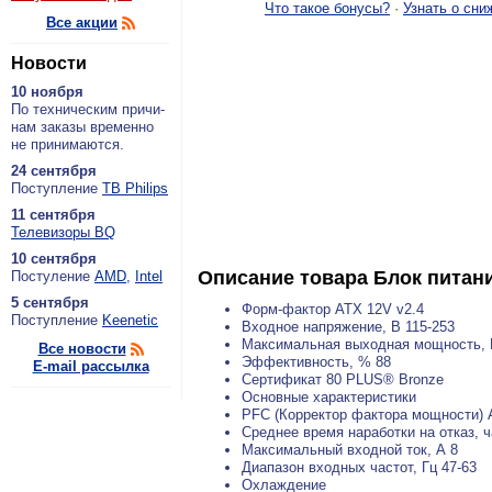
Что такое бонусы?
·
Узнать о сни
Все акции
Новости
10 ноября
По тех­ни­че­ским при­чи­
нам за­ка­зы вре­мен­но
не при­ни­ма­ют­ся.
24 сентября
По­ступ­ле­ние
ТВ Philips
11 сентября
Теле­ви­зо­ры BQ
10 сентября
Описание товара
Блок питан
По­сту­ле­ние
AMD
,
Intel
5 сентября
Форм-фактор ATX 12V v2.4
По­ступ­ле­ние
Keenetic
Входное напряжение, В 115-253
Максимальная выходная мощность, 
Все новости
Эффективность, % 88
E-mail рассылка
Сертификат 80 PLUS® Bronze
Основные характеристики
PFC (Корректор фактора мощности) 
Среднее время наработки на отказ, 
Максимальный входной ток, А 8
Диапазон входных частот, Гц 47-63
Охлаждение