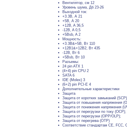
Вентилятор, см 12
Уровень шума, Дб 23-26
Выходной ток:
+3.3B, А 21
+5B, А 20
+12B, A 36,5
-12B, A 0,5
+5Bsb, A 2
Мощность:
+3.3B&+5B, Вт 110
+12B1&+12B2, Вт 435
-12B, Вт 6
+5Bsb, Вт 10
Разъемы:
24 pin ATX 1
(4+4) pin CPU 2
SATA 6
IDE (Molex) 3
(6+2) pin PCI-E 4
Дополнительные характеристики
Защита
Защита от коротких замыканий (SCP)
Защита от повышения напряжения (O
Защита от понижения напряжения (U
Защита от перегрузки по току (OCP);
Защита от перегрузки (OPP/OLP);
Защита от перегрева (OTP)
Соответствие стандартам CE, FCC, 