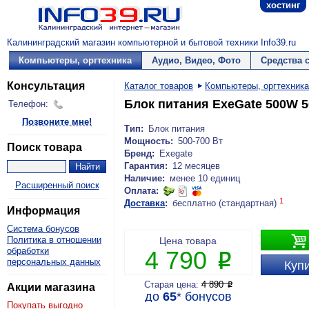
хостинг
Калининградский магазин компьютерной и бытовой техники Info39.ru
Компьютеры, оргтехника
Аудио, Видео, Фото
Средства 
Консультация
Каталог товаров
Компьютеры, оргтехника
Блок питания ExeGate 500W 
Телефон:
Позвоните мне!
Тип:
Блок питания
Мощность:
500-700 Вт
Поиск товара
Бренд:
Exegate
Гарантия:
12 месяцев
Наличие:
менее 10 единиц
Расширенный поиск
Оплата:
1
Доставка
:
бесплатно (стандартная)
Информация
Система бонусов

Политика в отношении
Цена товара
обработки
4 790
P
персональных данных
Купи
Старая цена:
4 890
P
Акции магазина
до
65
*
бонусов
Покупать выгодно