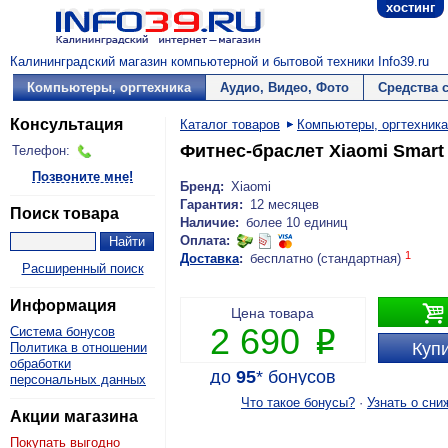
хостинг
Калининградский магазин компьютерной и бытовой техники Info39.ru
Компьютеры, оргтехника
Аудио, Видео, Фото
Средства 
Консультация
Каталог товаров
Компьютеры, оргтехника
Фитнес-браслет Xiaomi Smart
Телефон:
Позвоните мне!
Бренд:
Xiaomi
Гарантия:
12 месяцев
Поиск товара
Наличие:
более 10 единиц
Оплата:
1
Доставка
:
бесплатно (стандартная)
Расширенный поиск
Информация

Цена товара
2 690
Система бонусов
P
Купи
Политика в отношении
обработки
до
95
*
бонусов
персональных данных
Что такое бонусы?
·
Узнать о сни
Акции магазина
Покупать выгодно