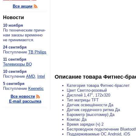
Все акции
Новости
10 ноября
По тех­ни­че­ским при­чи­
нам за­ка­зы вре­мен­но
не при­ни­ма­ют­ся.
24 сентября
По­ступ­ле­ние
ТВ Philips
11 сентября
Теле­ви­зо­ры BQ
10 сентября
Описание товара
Фитнес-брас
По­сту­ле­ние
AMD
,
Intel
5 сентября
Категория товара Фитнес-браслет
По­ступ­ле­ние
Keenetic
Цвет Светло-розовый
Дисплей 1,47", 172x320
Все новости
Тип матрицы TFT
E-mail рассылка
Датчик освещённости Да
Датчик сердечного ритма Да
Барометр (высотомер) Да
Компас Да
Время зарядки (ч) 2
Беспроводное подключение Bluetooth
Поддерживаемые ОС Android, iOS