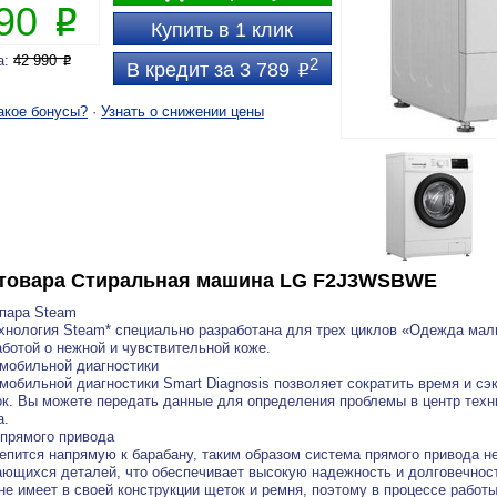
890
P
Купить в 1 клик
а:
42 990
P
2
В кредит за 3 789
P
акое бонусы?
·
Узнать о снижении цены
товара
Стиральная машина LG F2J3WSBWE
пара Steam
хнология Steam* специально разработана для трех циклов «Одежда мал
аботой о нежной и чувствительной коже.
мобильной диагностики
мобильной диагностики Smart Diagnosis позволяет сократить время и сэ
к. Вы можете передать данные для определения проблемы в центр тех
а.
прямого привода
епится напрямую к барабану, таким образом система прямого привода не
ющихся деталей, что обеспечивает высокую надежность и долговечност
не имеет в своей конструкции щеток и ремня, поэтому в процессе работ