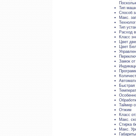
Поскольк
Тип маш
Способ з
Макс. заг
Технолог
Тип уста
Расход в
Класс э
Цвет дв
Цвет Бе
Управлен
Переклю
Замок от
Индикац
Програм
Количест
Автомати
Быстрая 
Температ
Особенн
Обработк
Таймер о
Отжим
Класс о
Макс. ск
Стирка б
Макс. Ур
Габариты