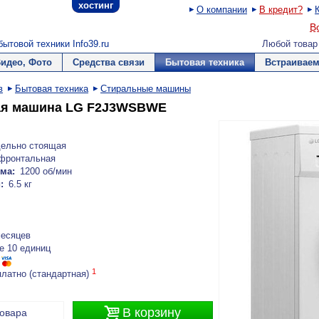
хостинг
О компании
В кредит?
В
ытовой техники Info39.ru
Любой товар
Видео, Фото
Средства связи
Бытовая техника
Встраиваем
в
Бытовая техника
Стиральные машины
ая машина LG F2J3WSBWE
дельно стоящая
фронтальная
ма:
1200 об/мин
:
6.5 кг
месяцев
е 10 единиц
1
платно (стандартная)

В корзину
товара