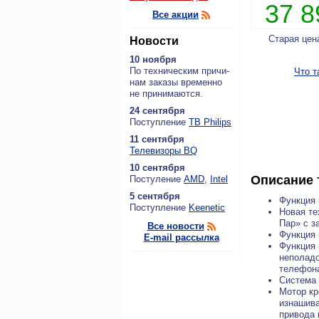
37 
Все акции
Старая цен
Новости
10 ноября
По тех­ни­че­ским при­чи­
Что т
нам за­ка­зы вре­мен­но
не при­ни­ма­ют­ся.
24 сентября
По­ступ­ле­ние
ТВ Philips
11 сентября
Теле­ви­зо­ры BQ
10 сентября
Описание 
По­сту­ле­ние
AMD
,
Intel
5 сентября
Функция 
По­ступ­ле­ние
Keenetic
Новая те
Пар» с з
Все новости
Функция 
E-mail рассылка
Функция 
неполадо
телефон
Система 
Мотор кр
изнашива
привода 