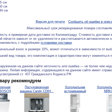
5 см
60 см
44 см
Версия для печати
Сообщить об ошибке в опис
Максимальный срок резервирования товара составля
ость и примерная дата доставки по Калининграду. Стоимость доставки 
й области зависит от их удаленности и рассчитывается автоматически 
знакомьтесь с подробными
условиями доставки
.
ачальный взнос в размере 10%, может отличаться в зависимости от вы
ний вид товара, его комплектация и характеристики могут изменяться 
аруженная на данном сайте неточность или ошибка — не более чем нед
азина. Любая информация, содержащаяся на данном сайте имеет справ
дусмотренной ст. 437 Гражданского Кодекса РФ.
овару рекомендуем
оечная
Посудомоечная
Холодильник
Холодиль
 BOSCH
машина Candy CDIH...
встраиваемый
NRKI
VX31E
Gorenje...