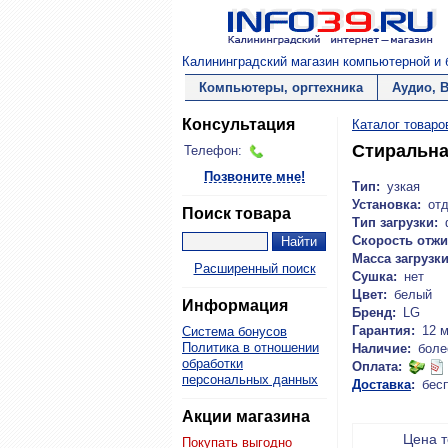
Калининградский магазин компьютерной и б
Компьютеры, оргтехника
Аудио, 
Консультация
Каталог товаро
Стиральн
Телефон:
Позвоните мне!
Тип:
узкая
Установка:
от
Поиск товара
Тип загрузки:
Скорость отжи
Масса загрузки
Расширенный поиск
Сушка:
нет
Цвет:
белый
Информация
Бренд:
LG
Гарантия:
12 
Система бонусов
Политика в отношении
Наличие:
боле
обработки
Оплата:
персональных данных
Доставка
:
бес
Акции магазина
Цена 
Покупать выгодно