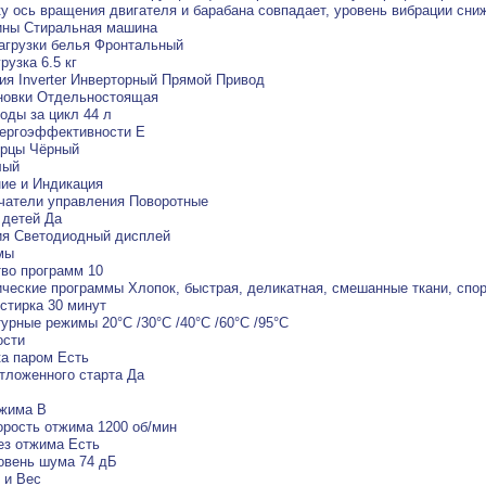
у ось вращения двигателя и барабана совпадает, уровень вибрации сни
ины Стиральная машина
агрузки белья Фронтальный
рузка 6.5 кг
ия Inverter Инверторный Прямой Привод
новки Отдельностоящая
оды за цикл 44 л
нергоэффективности E
ерцы Чёрный
лый
ие и Индикация
чатели управления Поворотные
 детей Да
ия Светодиодный дисплей
мы
во программ 10
ческие программы Хлопок, быстрая, деликатная, смешанные ткани, спорт
стирка 30 минут
урные режимы 20°C /30°C /40°C /60°C /95°C
ости
а паром Есть
тложенного старта Да
тжима B
орость отжима 1200 об/мин
ез отжима Есть
овень шума 74 дБ
 и Вес