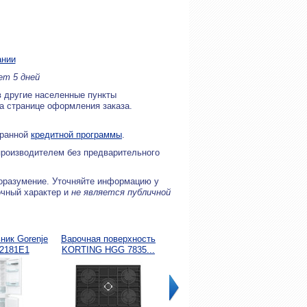
ании
ет 5 дней
в другие населенные пункты
на странице оформления заказа.
бранной
кредитной программы
.
производителем без предварительного
оразумение. Уточняйте информацию у
очный характер и
не является публичной
ник Gorenje
Варочная поверхность
Поверхность газовая
В
2181E1
KORTING HGG 7835...
Candy CHG6BF4WPBB
пове