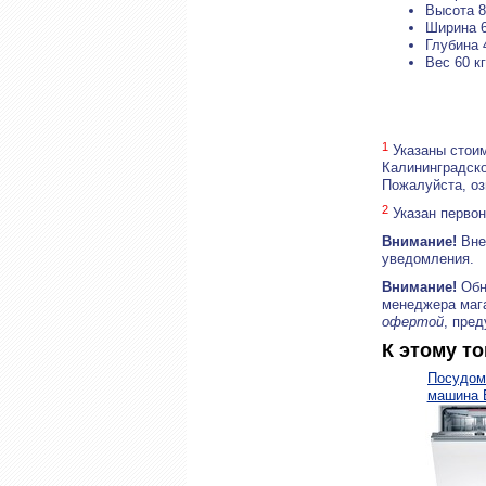
Высота 8
Ширина 
Глубина 
Вес 60 кг
1
Указаны стоим
Калининградско
Пожалуйста, о
2
Указан первон
Внимание!
Внеш
уведомления.
Внимание!
Обн
менеджера маг
офертой
, пре
К этому т
Посудом
машина
SMV4H