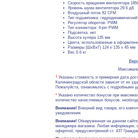
Скорость вращения вентилятора 185
Уровень шума вентилятора 29.6 дБ
Воздушный поток 82 CFM
Тип подшипника: гидродинамический
Регулятор оборотов: PWM
Тип коннектора: 4-pin PWM
Подсветка: нет
Высота кулера 135 мм
Цвета, использованные в оформлени
Размеры (ШхВхГ) 124 x 135 x 45 мм
Вес 0.6 кг
Верс
Максималь
1
Указаны стоимость и примерная дата дост
Калининградской области зависит от их уд
Пожалуйста, ознакомьтесь с подробными
у
*
Указано количество бонусов при максимал
количество начисляемых бонусов, необходи
Внимание!
Внешний вид товара, его компл
уведомления.
Внимание!
Обнаруженная на данном сайте
менеджера магазина. Любая информация, 
офертой
, предусмотренной ст. 437 Гражда