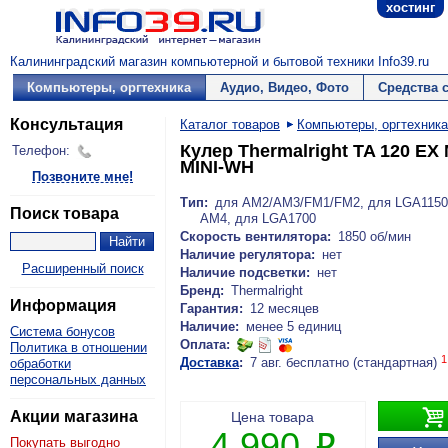
хостинг
Калининградский магазин компьютерной и бытовой техники Info39.ru
Компьютеры, оргтехника
Аудио, Видео, Фото
Средства 
Консультация
Каталог товаров
Компьютеры, оргтехника
Кулер Thermalright TA 120 EX
Телефон:
MINI-WH
Позвоните мне!
Тип:
для AM2/AM3/FM1/FM2, для LGA1150/
Поиск товара
AM4, для LGA1700
Скорость вентилятора:
1850 об/мин
Наличие регулятора:
нет
Расширенный поиск
Наличие подсветки:
нет
Бренд:
Thermalright
Информация
Гарантия:
12 месяцев
Наличие:
менее 5 единиц
Система бонусов
Оплата:
Политика в отношении
1
Доставка
:
7 авг. бесплатно (стандартная)
обработки
персональных данных

Акции магазина
Цена товара
4 990
P
Покупать выгодно