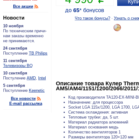
Купи
Все акции
до
65
*
бонусов
Новости
Что такое бонусы?
·
Узнать о сни
10 ноября
По тех­ни­че­ским при­чи­
нам за­ка­зы вре­мен­но
не при­ни­ма­ют­ся.
24 сентября
По­ступ­ле­ние
ТВ Philips
11 сентября
Теле­ви­зо­ры BQ
10 сентября
По­сту­ле­ние
AMD
,
Intel
Описание товара
Кулер Therm
5 сентября
AM5/AM4/1151/1200/2066/2011
По­ступ­ле­ние
Keenetic
Код производителя TA120-EX-MINI-B
Все новости
Назначение: для процессора
E-mail рассылка
Socket LGA 115x/1200, LGA 1700, LG
Система охлаждения: активная
Тепловые трубки: да, 5 шт.
Материал радиатора алюминий
Материал основания медь
Количество вентиляторов 1
Размеры вентилятора 120×120 мм