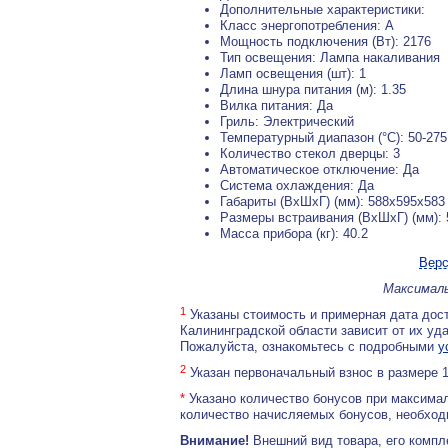
Дополнительные характеристики:
Класс энергопотребления: A
Мощность подключения (Вт): 2176
Тип освещения: Лампа накаливания
Ламп освещения (шт): 1
Длина шнура питания (м): 1.35
Вилка питания: Да
Гриль: Электрический
Температурный диапазон (°C): 50-275
Количество стекол дверцы: 3
Автоматическое отключение: Да
Система охлаждения: Да
Габариты (ВхШхГ) (мм): 588x595x583
Размеры встраивания (ВхШхГ) (мм):
Масса прибора (кг): 40.2
Верс
Максималь
1
Указаны стоимость и примерная дата дост
Калининградской области зависит от их уд
Пожалуйста, ознакомьтесь с подробными
у
2
Указан первоначальный взнос в размере 
*
Указано количество бонусов при максимал
количество начисляемых бонусов, необходи
Внимание!
Внешний вид товара, его компл