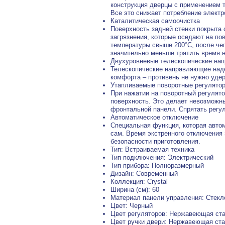
конструкция дверцы с применением 
Все это снижает потребление электр
Каталитическая самоочистка
Поверхность задней стенки покрыт
загрязнения, которые оседают на по
температуры свыше 200°C, после че
значительно меньше тратить время н
Двухуровневые телескопические на
Телескопические направляющие наде
комфорта – противень не нужно удер
Утапливаемые поворотные регулято
При нажатии на поворотный регулято
поверхность. Это делает невозможн
фронтальной панели. Спрятать регу
Автоматическое отключение
Специальная функция, которая авто
сам. Время экстренного отключения
безопасности приготовления.
Тип: Встраиваемая техника
Тип подключения: Электрический
Тип прибора: Полноразмерный
Дизайн: Современный
Коллекция: Crystal
Ширина (см): 60
Материал панели управления: Стекл
Цвет: Черный
Цвет регуляторов: Нержавеющая ст
Цвет ручки двери: Нержавеющая ст