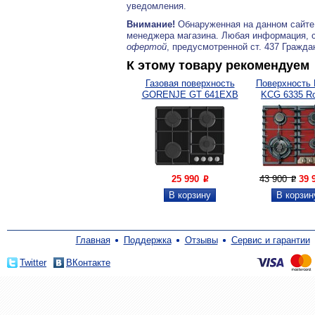
уведомления.
Внимание!
Обнаруженная на данном сайте
менеджера магазина. Любая информация, 
офертой
, предусмотренной ст. 437 Гражда
К этому товару рекомендуем
Газовая поверхность
Поверхность 
GORENJE GT 641EXB
KCG 6335 R
Turbo
25 990
43 900
39 
P
P
Главная
Поддержка
Отзывы
Сервис и гарантии
Twitter
ВКонтакте