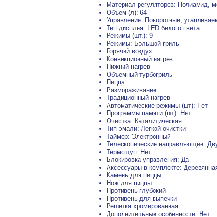
Материал регуляторов: Полиамид, м
Объем (л): 64
Управление: Поворотные, утапливае
Тип дисплея: LED белого цвета
Режимы (шт.): 9
Режимы: Большой гриль
Горячий воздух
Конвекционный нагрев
Нижний нагрев
Объемный турбогриль
Пицца
Размораживание
Традиционный нагрев
Автоматические режимы (шт): Нет
Программы памяти (шт): Нет
Очистка: Каталитическая
Тип эмали: Легкой очистки
Таймер: Электронный
Телескопические направляющие: Дв
Термощуп: Нет
Блокировка управления: Да
Аксессуары в комплекте: Деревянна
Камень для пиццы
Нож для пиццы
Противень глубокий
Противень для выпечки
Решетка хромированная
Дополнительные особенности: Нет