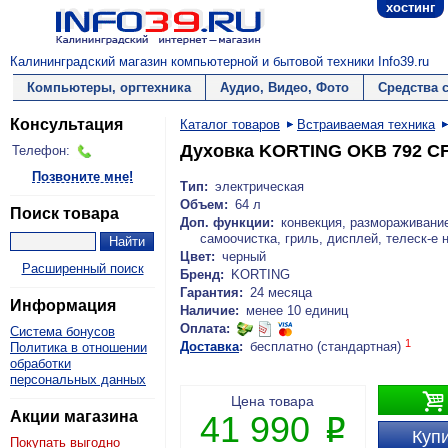
хостинг
Калининградский магазин компьютерной и бытовой техники Info39.ru
Компьютеры, оргтехника
Аудио, Видео, Фото
Средства 
Консультация
Каталог товаров
Встраиваемая техника
Духовка KORTING OKB 792 C
Телефон:
Позвоните мне!
Тип:
электрическая
Объем:
64 л
Поиск товара
Доп. функции:
конвекция, размораживание
самоочистка, гриль, дисплей, телеск-е 
Цвет:
черный
Расширенный поиск
Бренд:
KORTING
Гарантия:
24 месяца
Информация
Наличие:
менее 10 единиц
Оплата:
Система бонусов
1
Доставка
:
бесплатно (стандартная)
Политика в отношении
обработки
персональных данных

Цена товара
Акции магазина
41 990
P
Купи
Покупать выгодно