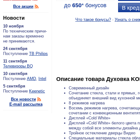
до
650
*
бонусов
Все акции
В кред
Новости
Что такое бонусы?
·
Узнать о сни
10 ноября
По тех­ни­че­ским при­чи­
нам за­ка­зы вре­мен­но
не при­ни­ма­ют­ся.
24 сентября
По­ступ­ле­ние
ТВ Philips
11 сентября
Теле­ви­зо­ры BQ
10 сентября
Описание товара
Духовка KO
По­сту­ле­ние
AMD
,
Intel
5 сентября
Современный дизайн
По­ступ­ле­ние
Keenetic
Сочетание стекла, стали и прямых,
объединяет внешний вид кухонной ме
Все новости
8 режимов нагрева
E-mail рассылка
Восемь режимов нагрева, сочетающих
сочетании с конвекционным вентиля
Дисплей «Cold White»
Дисплей «Cold White» белого цвета 
между собой все элементы дизайна 
Тройное остекление дверцы Видео
Специальные материалы стекла обла