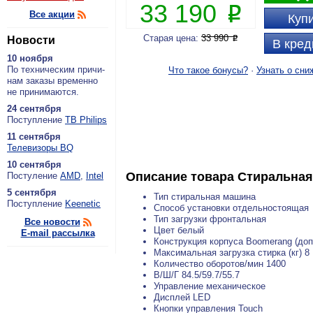
33 190
P
Все акции
Купи
Старая цена:
33 990
Новости
P
В кред
10 ноября
По тех­ни­че­ским при­чи­
Что такое бонусы?
·
Узнать о сни
нам за­ка­зы вре­мен­но
не при­ни­ма­ют­ся.
24 сентября
По­ступ­ле­ние
ТВ Philips
11 сентября
Теле­ви­зо­ры BQ
10 сентября
Описание товара
Стиральна
По­сту­ле­ние
AMD
,
Intel
5 сентября
Тип стиральная машина
По­ступ­ле­ние
Keenetic
Способ установки отдельностоящая
Тип загрузки фронтальная
Все новости
Цвет белый
E-mail рассылка
Конструкция корпуса Boomerang (до
Максимальная загрузка стирка (кг) 8
Количество оборотов/мин 1400
В/Ш/Г 84.5/59.7/55.7
Управление механическое
Дисплей LED
Кнопки управления Touch