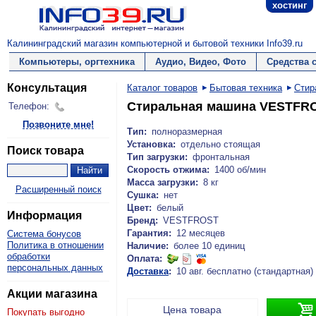
хостинг
Калининградский магазин компьютерной и бытовой техники Info39.ru
Компьютеры, оргтехника
Аудио, Видео, Фото
Средства 
Консультация
Каталог товаров
Бытовая техника
Стир
Стиральная машина VESTFR
Телефон:
Позвоните мне!
Тип:
полноразмерная
Установка:
отдельно стоящая
Поиск товара
Тип загрузки:
фронтальная
Скорость отжима:
1400 об/мин
Масса загрузки:
8 кг
Расширенный поиск
Сушка:
нет
Цвет:
белый
Информация
Бренд:
VESTFROST
Гарантия:
12 месяцев
Система бонусов
Политика в отношении
Наличие:
более 10 единиц
обработки
Оплата:
персональных данных
Доставка
:
10 авг. бесплатно (стандартная)
Акции магазина

Цена товара
Покупать выгодно