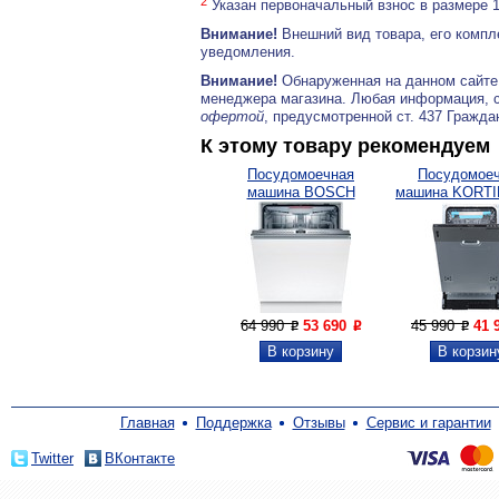
2
Указан первоначальный взнос в размере 
Внимание!
Внешний вид товара, его компл
уведомления.
Внимание!
Обнаруженная на данном сайте
менеджера магазина. Любая информация, 
офертой
, предусмотренной ст. 437 Гражда
К этому товару рекомендуем
Посудомоечная
Посудомое
машина BOSCH
машина KORTI
SMV4HVX31E
45570
64 990
53 690
45 990
41 
P
P
P
Главная
Поддержка
Отзывы
Сервис и гарантии
Twitter
ВКонтакте