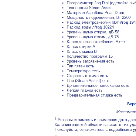
Программатор Jog Dial (сделайте вы
Технология Steam Assist
Материал барабана Pearl Drum
Мощьность подключения, Вт 2200
Расход электроэнергии КВтч/год 194
Расход воды л/год 10224
Уровень шума стирка, дБ 58
Уровень шума отжим, дБ 78
Класс энергопотребления А+++
Класс стирки A
Класс отжима В
Количество программ 15
Уровень загрязнения есть
Тип пятен есть
Температура есть
Скорость отжима есть
Пар (Steam Assist) есть
Дополнительное полоскание есть
Легкая глажка есть
Предварительная стирка есть
Верс
Максималь
1
Указаны стоимость и примерная дата дост
Калининградской области зависит от их уд
Пожалуйста, ознакомьтесь с подробными
у