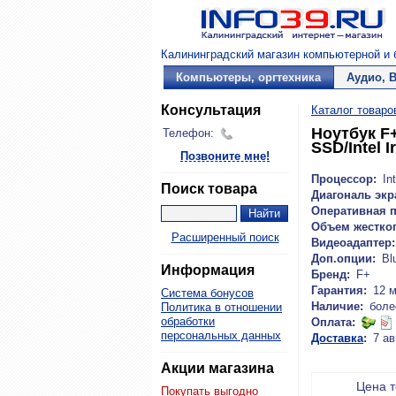
Калининградский магазин компьютерной и б
Компьютеры, оргтехника
Аудио, 
Консультация
Каталог товаро
Ноутбук F+
Телефон:
SSD/Intel 
Позвоните мне!
Процессор:
Int
Поиск товара
Диагональ экр
Оперативная п
Объем жестког
Расширенный поиск
Видеоадаптер:
Доп.опции:
Bl
Информация
Бренд:
F+
Гарантия:
12 
Система бонусов
Наличие:
боле
Политика в отношении
обработки
Оплата:
персональных данных
Доставка
:
7 ав
Акции магазина
Цена 
Покупать выгодно