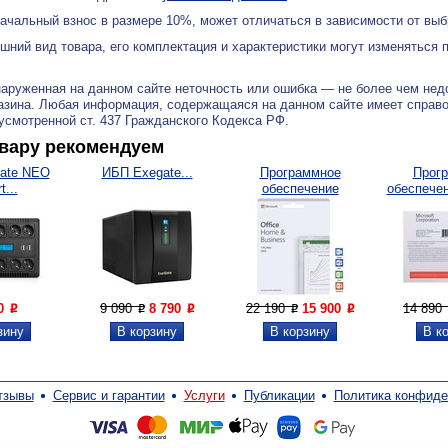
ачальный взнос в размере 10%, может отличаться в зависимости от вы
ний вид товара, его комплектация и характеристики могут изменяться 
аруженная на данном сайте неточность или ошибка — не более чем нед
азина. Любая информация, содержащаяся на данном сайте имеет справ
дусмотренной ст. 437 Гражданского Кодекса РФ.
овару рекомендуем
ate NEO
ИБП Exegate...
Программное
Прог
...
обеспечение
обеспече
Microsoft...
1
90
9 090
8 790
22 190
15 900
14 890
P
P
P
P
P
тзывы
Сервис и гарантии
Услуги
Публикации
Политика конфиде