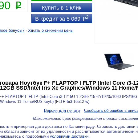
690
P
Купить в 1 клик
2
В кредит за 5 069
P
акое бонусы?
·
Узнать о снижении цены
товара
Ноутбук F+ FLAPTOP I FLTP (Intel Core i3-
12GB SSD/Intel Iris Xe Graphics/Windows 11 Home/
F+ FLAPTOP I FLTP (Intel Core i3-1215U 1.2GHz/15.6"/1920x1080 IPS/16GB
/Windows 11 Home/RUS keyb) (FLTP-5i3-16512-w)
Версия для печати
Сообщить об ошибке в опис
Максимальный срок резервирования товара составля
ость и примерная дата доставки по Калининграду. Стоимость доставки 
й области зависит от их удаленности и рассчитывается автоматически 
знакомьтесь с подробными
условиями доставки
.