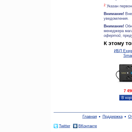
2
Указан первон
Внимание!
Внеш
уведомления.
Внимание!
Обн
менеджера маг
офертой
, пре
К этому т
ИБП Exeg
Smart
7 4
Главная
Поддержка
О
Twitter
ВКонтакте