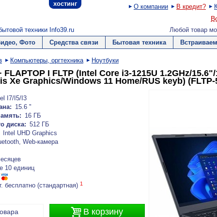
хостинг
О компании
В кредит?
В
ытовой техники Info39.ru
Любой товар мо
Видео, Фото
Средства связи
Бытовая техника
Встраиваем
в
Компьютеры, оргтехника
Ноутбуки
 FLAPTOP I FLTP (Intel Core i3-1215U 1.2GHz/15.6
Iris Xe Graphics/Windows 11 Home/RUS keyb) (FLTP-
el I7/I5/I3
ана:
15.6 "
амять:
16 ГБ
о диска:
512 ГБ
Intel UHD Graphics
uetooth, Web-камера
месяцев
е 10 единиц
1
г. бесплатно (стандартная)

В корзину
товара