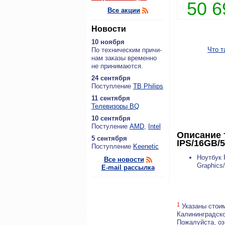
50 
Все акции
Новости
10 ноября
Что т
По тех­ни­че­ским при­чи­
нам за­ка­зы вре­мен­но
не при­ни­ма­ют­ся.
24 сентября
По­ступ­ле­ние
ТВ Philips
11 сентября
Теле­ви­зо­ры BQ
10 сентября
По­сту­ле­ние
AMD
,
Intel
Описание 
5 сентября
IPS/16GB/5
По­ступ­ле­ние
Keenetic
Ноутбук 
Все новости
Graphics
E-mail рассылка
1
Указаны стоим
Калининградско
Пожалуйста, о