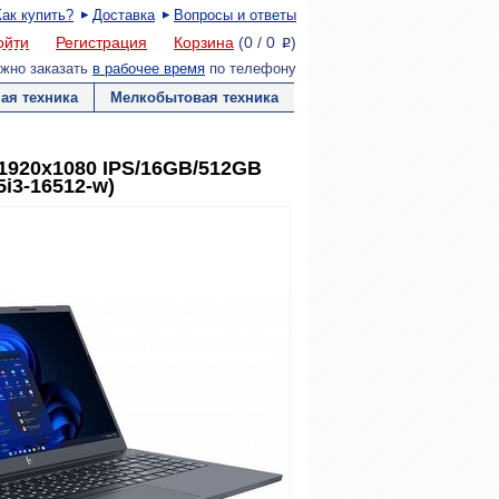
Как купить?
Доставка
Вопросы и ответы
ойти
Регистрация
Корзина
(
0
/
0
)
P
жно заказать
в рабочее время
по телефону
ая техника
Мелкобытовая техника
"/1920x1080 IPS/16GB/512GB
5i3-16512-w)