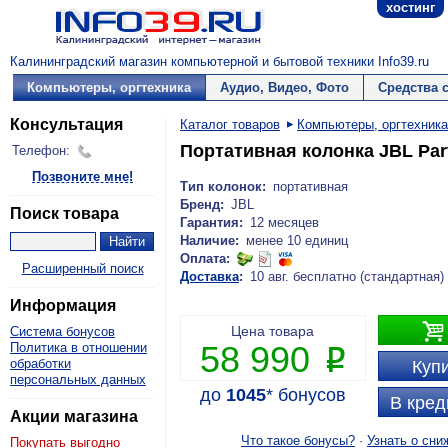
хостинг
Калининградский магазин компьютерной и бытовой техники Info39.ru
Компьютеры, оргтехника
Аудио, Видео, Фото
Средства 
Консультация
Каталог товаров
Компьютеры, оргтехника
Портативная колонка JBL Par
Телефон:
Позвоните мне!
Тип колонок:
портативная
Бренд:
JBL
Поиск товара
Гарантия:
12 месяцев
Наличие:
менее 10 единиц
Оплата:
Расширенный поиск
Доставка
:
10 авг. бесплатно (стандартная)
Информация

Цена товара
Система бонусов
58 990
Политика в отношении
P
обработки
Купи
персональных данных
до
1045
*
бонусов
В кред
Акции магазина
Что такое бонусы?
·
Узнать о сни
Покупать выгодно