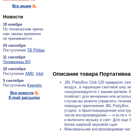
Все акции
Новости
10 ноября
По тех­ни­че­ским при­чи­
нам за­ка­зы вре­мен­но
не при­ни­ма­ют­ся.
24 сентября
По­ступ­ле­ние
ТВ Philips
11 сентября
Теле­ви­зо­ры BQ
10 сентября
Описание товара
Портативная
По­сту­ле­ние
AMD
,
Intel
5 сентября
JBL PartyBox Club 120 превратит лю
По­ступ­ле­ние
Keenetic
воздух, а чарующее световое шоу з
синхронизируется с вашим ритмом. 
Все новости
плейлист для вечеринки или исполь
E-mail рассылка
случае вы можете управлять течени
помощью приложения JBL PartyBox. С
угодно, а брызгозащищенная констру
часов воспроизведения — и если к 
и включите музыку и свет. Для еще 
более широкой звуковой сцен
Максимальная воспроизводимая част