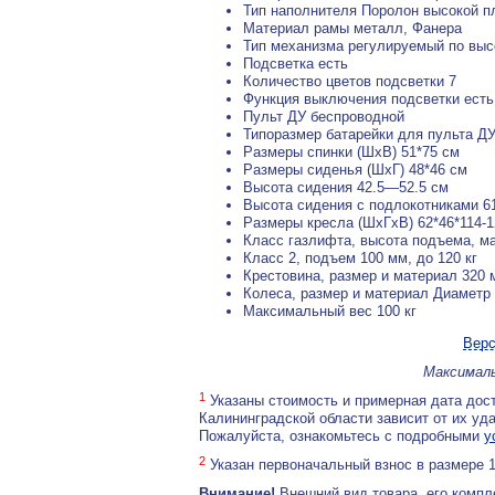
Тип наполнителя Поролон высокой п
Материал рамы металл, Фанера
Тип механизма регулируемый по выс
Подсветка есть
Количество цветов подсветки 7
Функция выключения подсветки есть
Пульт ДУ беспроводной
Типоразмер батарейки для пульта ДУ
Размеры спинки (ШхВ) 51*75 см
Размеры сиденья (ШxГ) 48*46 см
Высота сидения 42.5—52.5 см
Высота сидения с подлокотниками 
Размеры кресла (ШхГхВ) 62*46*114-1
Класс газлифта, высота подъема, м
Класс 2, подъем 100 мм, до 120 кг
Крестовина, размер и материал 320 
Колеса, размер и материал Диаметр
Максимальный вес 100 кг
Верс
Максималь
1
Указаны стоимость и примерная дата дост
Калининградской области зависит от их уд
Пожалуйста, ознакомьтесь с подробными
у
2
Указан первоначальный взнос в размере 
Внимание!
Внешний вид товара, его компл