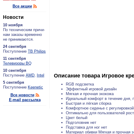
Все акции
Новости
10 ноября
По тех­ни­че­ским при­чи­
нам за­ка­зы вре­мен­но
не при­ни­ма­ют­ся.
24 сентября
По­ступ­ле­ние
ТВ Philips
11 сентября
Теле­ви­зо­ры BQ
10 сентября
Описание товара
Игровое кре
По­сту­ле­ние
AMD
,
Intel
5 сентября
RGB подсветка
По­ступ­ле­ние
Keenetic
Эффектный игровой дизайн
Мягкая и прочная экокожа
Все новости
Идеальный комфорт в течение дня, 
E-mail рассылка
Быстрая и лёгкая сборка
Комфортное сиденье с регулировкой
Оптимально для пользователей росто
Цвет белый
Подголовник нет
Подставка для ног нет
Материал обивки Мягкая и прочная 