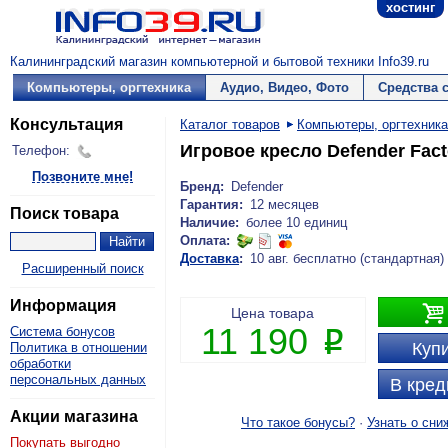
хостинг
Калининградский магазин компьютерной и бытовой техники Info39.ru
Компьютеры, оргтехника
Аудио, Видео, Фото
Средства 
Консультация
Каталог товаров
Компьютеры, оргтехника
Игровое кресло Defender Fac
Телефон:
Позвоните мне!
Бренд:
Defender
Гарантия:
12 месяцев
Поиск товара
Наличие:
более 10 единиц
Оплата:
Доставка
:
10 авг. бесплатно (стандартная)
Расширенный поиск
Информация

Цена товара
11 190
Система бонусов
P
Купи
Политика в отношении
обработки
персональных данных
В кред
Акции магазина
Что такое бонусы?
·
Узнать о сни
Покупать выгодно