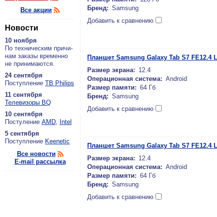
Бренд:
Samsung
Все акции
Добавить к сравнению
Новости
10 ноября
По тех­ни­че­ским при­чи­
нам за­ка­зы вре­мен­но
Планшет Samsung Galaxy Tab S7 FE12.4 L
не при­ни­ма­ют­ся.
Размер экрана:
12.4
24 сентября
Операционная система:
Android
По­ступ­ле­ние
ТВ Philips
Размер памяти:
64 Гб
11 сентября
Бренд:
Samsung
Теле­ви­зо­ры BQ
Добавить к сравнению
10 сентября
По­сту­ле­ние
AMD
,
Intel
5 сентября
По­ступ­ле­ние
Keenetic
Планшет Samsung Galaxy Tab S7 FE12.4 
Все новости
Размер экрана:
12.4
E-mail рассылка
Операционная система:
Android
Размер памяти:
64 Гб
Бренд:
Samsung
Добавить к сравнению