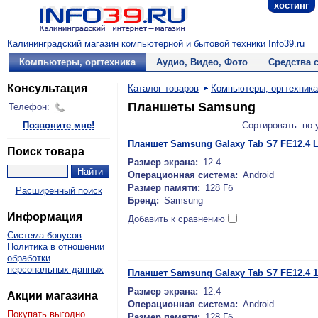
хостинг
Калининградский магазин компьютерной и бытовой техники Info39.ru
Компьютеры, оргтехника
Аудио, Видео, Фото
Средства 
Консультация
Каталог товаров
Компьютеры, оргтехника
Планшеты Samsung
Телефон:
Позвоните мне!
Сортировать: по
Планшет Samsung Galaxy Tab S7 FE12.4 
Поиск товара
Размер экрана:
12.4
Операционная система:
Android
Размер памяти:
128 Гб
Расширенный поиск
Бренд:
Samsung
Информация
Добавить к сравнению
Система бонусов
Политика в отношении
обработки
персональных данных
Планшет Samsung Galaxy Tab S7 FE12.4 1
Размер экрана:
12.4
Акции магазина
Операционная система:
Android
Покупать выгодно
Размер памяти:
128 Гб