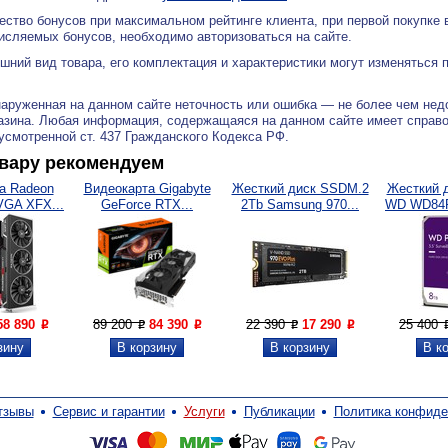
ество бонусов при максимальном рейтинге клиента, при первой покупке
исляемых бонусов, необходимо авторизоваться на сайте.
ний вид товара, его комплектация и характеристики могут изменяться 
аруженная на данном сайте неточность или ошибка — не более чем нед
азина. Любая информация, содержащаяся на данном сайте имеет справ
дусмотренной ст. 437 Гражданского Кодекса РФ.
овару рекомендуем
а Radeon
Видеокарта Gigabyte
Жесткий диск SSDM.2
Жесткий 
VGA XFX...
GeForce RTX...
2Tb Samsung 970...
WD WD84P
58 890
89 200
84 390
22 390
17 290
25 400
P
P
P
P
P
тзывы
Сервис и гарантии
Услуги
Публикации
Политика конфиде