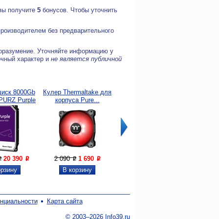
 вы получите
5
бонусов. Чтобы уточнить
производителем без предварительного
оразумение. Уточняйте информацию у
очный характер и
не является публичной
диск 8000Gb
Кулер Thermaltake для
Кулер ID-Cooling SE-
Процесс
URZ Purple
корпуса Pure...
226-XT WHITE...
i5-1
20 390
2 090
1 690
6 090
4 090
18 50
P
P
P
P
P
P
нциальности
Карта сайта
© 2003–2026 Info39.ru