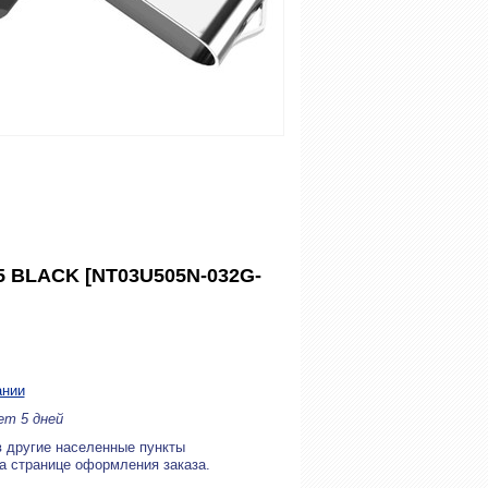
05 BLACK [NT03U505N-032G-
ании
ет 5 дней
в другие населенные пункты
на странице оформления заказа.