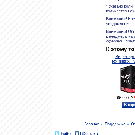
*
Указано колич
количество нач
Внимание!
Внеш
уведомления.
Внимание!
Обн
менеджера маг
офертой
, пре
К этому т
Видеокарт
RX 6800XT 
66 990
P
Главная
Поддержка
О
Twitter
ВКонтакте