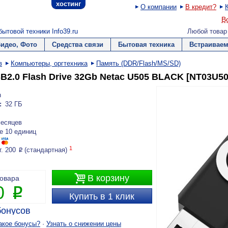
хостинг
О компании
В кредит?
В
ытовой техники Info39.ru
Любой товар
Видео, Фото
Средства связи
Бытовая техника
Встраиваем
в
Компьютеры, оргтехника
Память (DDR/Flash/MS/SD)
B2.0 Flash Drive 32Gb Netac U505 BLACK [NT03U5
h
:
32 ГБ
месяцев
е 10 единиц
1
г. 200
(стандартная)
P

В корзину
товара
0
P
Купить в 1 клик
онусов
акое бонусы?
·
Узнать о снижении цены