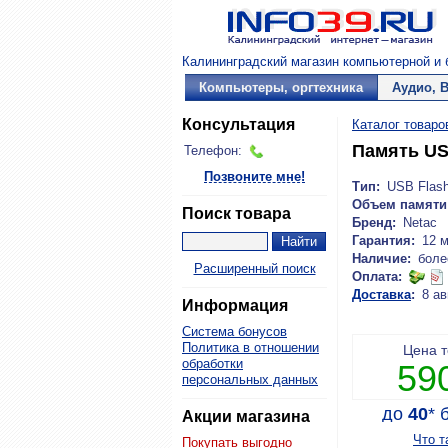
Калининградский магазин компьютерной и б
Компьютеры, оргтехника
Аудио, 
Консультация
Каталог товаро
Память US
Телефон:
Позвоните мне!
Тип:
USB Flas
Объем памяти
Поиск товара
Бренд:
Netac
Гарантия:
12 
Наличие:
боле
Расширенный поиск
Оплата:
Доставка
:
8 ав
Информация
Система бонусов
Политика в отношении
Цена 
обработки
59
персональных данных
до
40
*
б
Акции магазина
Что т
Покупать выгодно