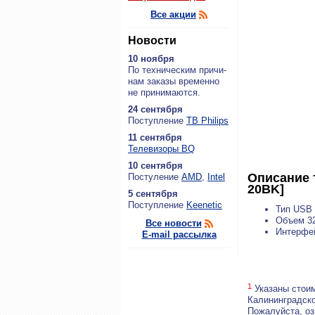
Все акции
Новости
10 ноября
По тех­ни­че­ским при­чи­
нам за­ка­зы вре­мен­но
не при­ни­ма­ют­ся.
24 сентября
По­ступ­ле­ние
ТВ Philips
11 сентября
Теле­ви­зо­ры BQ
10 сентября
Описание 
По­сту­ле­ние
AMD
,
Intel
20BK]
5 сентября
По­ступ­ле­ние
Keenetic
Тип USB 
Объем 32
Все новости
Интерфе
E-mail рассылка
1
Указаны стоим
Калининградско
Пожалуйста, о